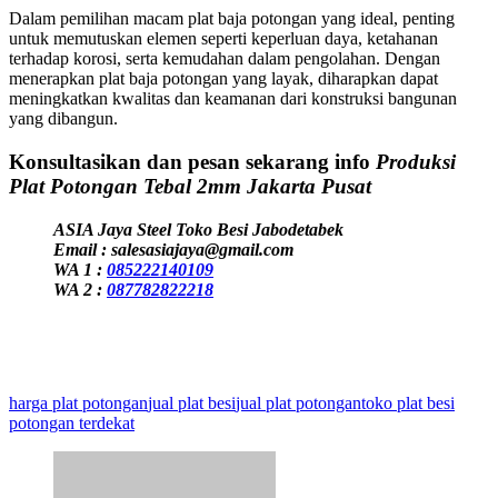
Dalam pemilihan macam plat baja potongan yang ideal, penting
untuk memutuskan elemen seperti keperluan daya, ketahanan
terhadap korosi, serta kemudahan dalam pengolahan. Dengan
menerapkan plat baja potongan yang layak, diharapkan dapat
meningkatkan kwalitas dan keamanan dari konstruksi bangunan
yang dibangun.
Konsultasikan dan pesan sekarang info
Produksi
Plat Potongan Tebal 2mm Jakarta Pusat
ASIA Jaya Steel Toko Besi Jabodetabek
Email : salesasiajaya@gmail.com
WA 1 :
085222140109
WA 2 :
087782822218
harga plat potongan
jual plat besi
jual plat potongan
toko plat besi
potongan terdekat