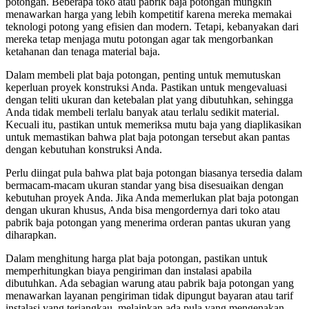
potongan. Beberapa toko atau pabrik baja potongan mungkin
menawarkan harga yang lebih kompetitif karena mereka memakai
teknologi potong yang efisien dan modern. Tetapi, kebanyakan dari
mereka tetap menjaga mutu potongan agar tak mengorbankan
ketahanan dan tenaga material baja.
Dalam membeli plat baja potongan, penting untuk memutuskan
keperluan proyek konstruksi Anda. Pastikan untuk mengevaluasi
dengan teliti ukuran dan ketebalan plat yang dibutuhkan, sehingga
Anda tidak membeli terlalu banyak atau terlalu sedikit material.
Kecuali itu, pastikan untuk memeriksa mutu baja yang diaplikasikan
untuk memastikan bahwa plat baja potongan tersebut akan pantas
dengan kebutuhan konstruksi Anda.
Perlu diingat pula bahwa plat baja potongan biasanya tersedia dalam
bermacam-macam ukuran standar yang bisa disesuaikan dengan
kebutuhan proyek Anda. Jika Anda memerlukan plat baja potongan
dengan ukuran khusus, Anda bisa mengordernya dari toko atau
pabrik baja potongan yang menerima orderan pantas ukuran yang
diharapkan.
Dalam menghitung harga plat baja potongan, pastikan untuk
memperhitungkan biaya pengiriman dan instalasi apabila
dibutuhkan. Ada sebagian warung atau pabrik baja potongan yang
menawarkan layanan pengiriman tidak dipungut bayaran atau tarif
instalasi yang terjangkau, melainkan ada pula yang mengenakan