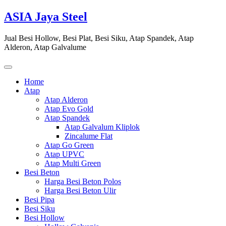
Skip
ASIA Jaya Steel
to
content
Jual Besi Hollow, Besi Plat, Besi Siku, Atap Spandek, Atap
Alderon, Atap Galvalume
Home
Atap
Atap Alderon
Atap Evo Gold
Atap Spandek
Atap Galvalum Kliplok
Zincalume Flat
Atap Go Green
Atap UPVC
Atap Multi Green
Besi Beton
Harga Besi Beton Polos
Harga Besi Beton Ulir
Besi Pipa
Besi Siku
Besi Hollow