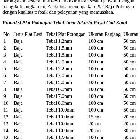
barang akan segera diproses dan dikirimkan sesuai jadwal. Dengan
mengikuti langkah ini, Anda bisa mendapatkan Plat Baja Potongan
dengan kualitas terbaik dan pelayanan yang memuaskan.
Produksi Plat Potongan Tebal 2mm Jakarta Pusat Call Kami
No
Jenis Plat Besi
Tebal Plat Potongan
Ukuran Panjang
Ukuran 
1
Baja
Tebal 1.2mm
100 cm
50 cm
2
Baja
Tebal 1.5mm
100 cm
50 cm
3
Baja
Tebal 1.8mm
100 cm
50 cm
4
Baja
Tebal 2.0mm
100 cm
50 cm
5
Baja
Tebal 2.2mm
100 cm
50 cm
6
Baja
Tebal 3.0mm
100 cm
50 cm
7
Baja
Tebal 5.0mm
100 cm
50 cm
8
Baja
Tebal 6.0mm
100 cm
50 cm
9
Baja
Tebal 7.0mm
100 cm
50 cm
10
Baja
Tebal 8.0mm
100 cm
50 cm
11
Baja
Tebal 10.0mm
100 cm
50 cm
12
Baja
Tebal 10.0mm
15 cm
20 cm
13
Baja
Tebal 10.0mm
20 cm
20 cm
14
Baja
Tebal 10.0mm
20 cm
30 cm
12
Baja
Tebal 12.0mm
100 cm
50 cm