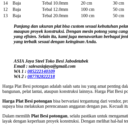
14
Baja
Tebal 10.0mm
20 cm
30 cm
12
Baja
Tebal 12.0mm
100 cm
50 cm
13
Baja
Tebal 20.0mm
100 cm
50 cm
Panjang dan ukuran plat bisa custom sesuai kebutuhan pela
maupun proyek konstruksi. Dengan mesin potong yang cangg
yang efisien. Selain itu, kami juga menawarkan berbagai je
yang terbaik sesuai dengan keinginan Anda.
ASIA Jaya Steel Toko Besi Jabodetabek
Email : salesasiajaya@gmail.com
WA 1 :
085222140109
WA 2 :
087782822218
Harga Plat Besi potongan adalah salah satu isu yang amat penting da
bangunan, pelat lantai, ataupun konstruksi lainnya. Harga Plat Besi 
Harga Plat Besi potongan
bisa bervariasi tergantung dari vendor, p
supaya bisa melakukan perencanaan anggaran dengan pas. Kecuali it
Dalam memilih
Plat Besi potongan
, selalu pastikan untuk mengamati
layak dengan keperluan proyek konstruksi. Dengan melihat hal-hal te