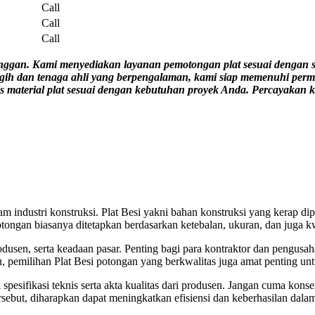
Call
Call
Call
nggan. Kami menyediakan layanan pemotongan plat sesuai dengan spe
ih dan tenaga ahli yang berpengalaman, kami siap memenuhi permi
nis material plat sesuai dengan kebutuhan proyek Anda. Percayakan
lam industri konstruksi. Plat Besi yakni bahan konstruksi yang kerap
potongan biasanya ditetapkan berdasarkan ketebalan, ukuran, dan juga k
rodusen, serta keadaan pasar. Penting bagi para kontraktor dan pengusa
u, pemilihan Plat Besi potongan yang berkwalitas juga amat penting 
 spesifikasi teknis serta akta kualitas dari produsen. Jangan cuma konse
rsebut, diharapkan dapat meningkatkan efisiensi dan keberhasilan dalam