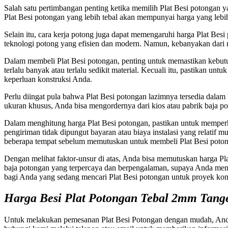
Salah satu pertimbangan penting ketika memilih Plat Besi potongan ya
Plat Besi potongan yang lebih tebal akan mempunyai harga yang lebih t
Selain itu, cara kerja potong juga dapat memengaruhi harga Plat B
teknologi potong yang efisien dan modern. Namun, kebanyakan dari 
Dalam membeli Plat Besi potongan, penting untuk memastikan kebutuh
terlalu banyak atau terlalu sedikit material. Kecuali itu, pastikan
keperluan konstruksi Anda.
Perlu diingat pula bahwa Plat Besi potongan lazimnya tersedia dal
ukuran khusus, Anda bisa mengordernya dari kios atau pabrik baja 
Dalam menghitung harga Plat Besi potongan, pastikan untuk memperhi
pengiriman tidak dipungut bayaran atau biaya instalasi yang relati
beberapa tempat sebelum memutuskan untuk membeli Plat Besi poto
Dengan melihat faktor-unsur di atas, Anda bisa memutuskan harga Pl
baja potongan yang terpercaya dan berpengalaman, supaya Anda mend
bagi Anda yang sedang mencari Plat Besi potongan untuk proyek kon
Harga Besi Plat Potongan Tebal 2mm Tang
Untuk melakukan pemesanan Plat Besi Potongan dengan mudah, Anda 