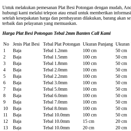
Untuk melakukan pemesanan Plat Besi Potongan dengan mudah, Anda 
hubungi kami melalui telepon atau email untuk memberikan informas
setelah kesepakatan harga dan pembayaran dilakukan, barang akan se
terbaik dan pelayanan yang memuaskan.
Harga Plat Besi Potongan Tebal 2mm Banten Call Kami
No
Jenis Plat Besi
Tebal Plat Potongan
Ukuran Panjang
Ukuran 
1
Baja
Tebal 1.2mm
100 cm
50 cm
2
Baja
Tebal 1.5mm
100 cm
50 cm
3
Baja
Tebal 1.8mm
100 cm
50 cm
4
Baja
Tebal 2.0mm
100 cm
50 cm
5
Baja
Tebal 2.2mm
100 cm
50 cm
6
Baja
Tebal 3.0mm
100 cm
50 cm
7
Baja
Tebal 5.0mm
100 cm
50 cm
8
Baja
Tebal 6.0mm
100 cm
50 cm
9
Baja
Tebal 7.0mm
100 cm
50 cm
10
Baja
Tebal 8.0mm
100 cm
50 cm
11
Baja
Tebal 10.0mm
100 cm
50 cm
12
Baja
Tebal 10.0mm
15 cm
20 cm
13
Baja
Tebal 10.0mm
20 cm
20 cm