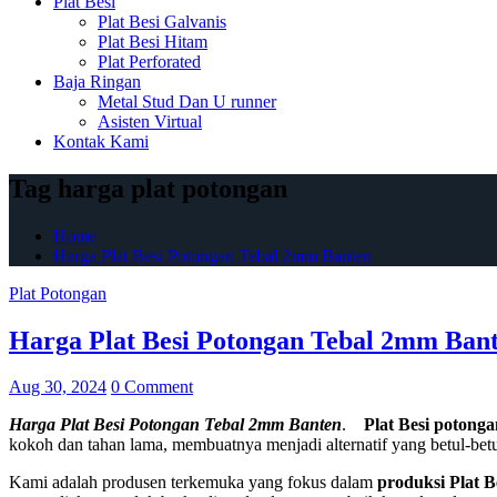
Plat Besi
Plat Besi Galvanis
Plat Besi Hitam
Plat Perforated
Baja Ringan
Metal Stud Dan U runner
Asisten Virtual
Kontak Kami
Tag harga plat potongan
Home
Harga Plat Besi Potongan Tebal 2mm Banten
Plat Potongan
Harga Plat Besi Potongan Tebal 2mm Ban
Aug 30, 2024
0 Comment
Harga Plat Besi Potongan Tebal 2mm Banten
.
Plat Besi potonga
kokoh dan tahan lama, membuatnya menjadi alternatif yang betul-bet
Kami adalah produsen terkemuka yang fokus dalam
produksi Plat B