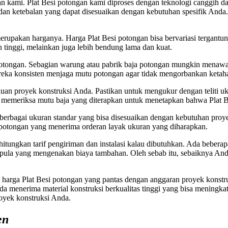
 kami. Plat Besi potongan kami diproses dengan teknologi canggih dan
n dan ketebalan yang dapat disesuaikan dengan kebutuhan spesifik An
erupakan harganya. Harga Plat Besi potongan bisa bervariasi tergantun
 tinggi, melainkan juga lebih bendung lama dan kuat.
i potongan. Sebagian warung atau pabrik baja potongan mungkin menaw
reka konsisten menjaga mutu potongan agar tidak mengorbankan ketahan
an proyek konstruksi Anda. Pastikan untuk mengukur dengan teliti uk
untuk memeriksa mutu baja yang diterapkan untuk menetapkan bahwa Plat
am berbagai ukuran standar yang bisa disesuaikan dengan kebutuhan p
 potongan yang menerima orderan layak ukuran yang diharapkan.
tungkan tarif pengiriman dan instalasi kalau dibutuhkan. Ada bebera
ada pula yang mengenakan biaya tambahan. Oleh sebab itu, sebaiknya A
arga Plat Besi potongan yang pantas dengan anggaran proyek konstruk
da menerima material konstruksi berkualitas tinggi yang bisa meningk
oyek konstruksi Anda.
en