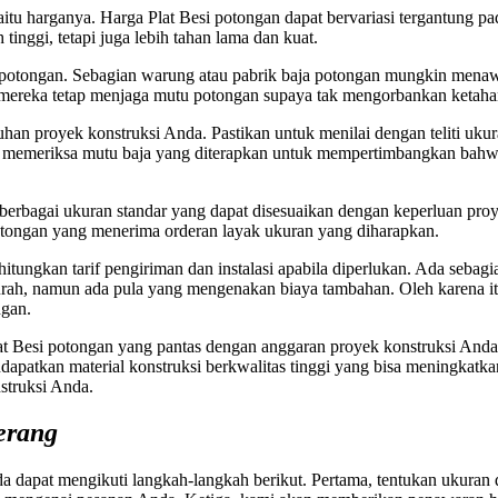
itu harganya. Harga Plat Besi potongan dapat bervariasi tergantung pad
inggi, tetapi juga lebih tahan lama dan kuat.
esi potongan. Sebagian warung atau pabrik baja potongan mungkin men
mereka tetap menjaga mutu potongan supaya tak mengorbankan ketahana
an proyek konstruksi Anda. Pastikan untuk menilai dengan teliti ukur
 untuk memeriksa mutu baja yang diterapkan untuk mempertimbangkan ba
am berbagai ukuran standar yang dapat disesuaikan dengan keperluan p
potongan yang menerima orderan layak ukuran yang diharapkan.
tungkan tarif pengiriman dan instalasi apabila diperlukan. Ada sebag
f murah, namun ada pula yang mengenakan biaya tambahan. Oleh karena
ngan.
at Besi potongan yang pantas dengan anggaran proyek konstruksi Anda.
apatkan material konstruksi berkwalitas tinggi yang bisa meningkatk
struksi Anda.
erang
dapat mengikuti langkah-langkah berikut. Pertama, tentukan ukuran 