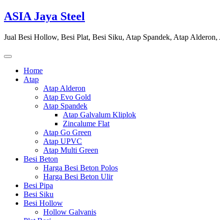
Skip
ASIA Jaya Steel
to
content
Jual Besi Hollow, Besi Plat, Besi Siku, Atap Spandek, Atap Alderon
Home
Atap
Atap Alderon
Atap Evo Gold
Atap Spandek
Atap Galvalum Kliplok
Zincalume Flat
Atap Go Green
Atap UPVC
Atap Multi Green
Besi Beton
Harga Besi Beton Polos
Harga Besi Beton Ulir
Besi Pipa
Besi Siku
Besi Hollow
Hollow Galvanis