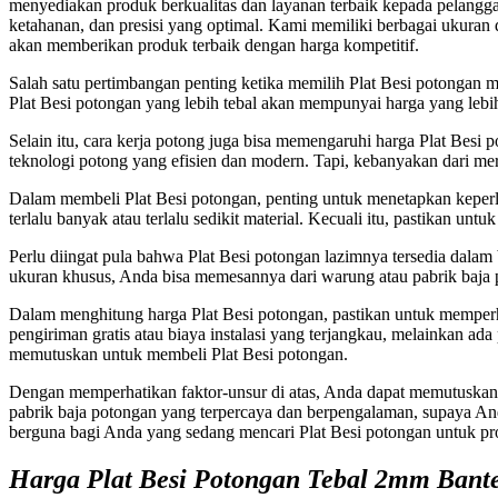
menyediakan produk berkualitas dan layanan terbaik kepada pelanggan
ketahanan, dan presisi yang optimal. Kami memiliki berbagai ukura
akan memberikan produk terbaik dengan harga kompetitif.
Salah satu pertimbangan penting ketika memilih Plat Besi potongan m
Plat Besi potongan yang lebih tebal akan mempunyai harga yang lebih
Selain itu, cara kerja potong juga bisa memengaruhi harga Plat Bes
teknologi potong yang efisien dan modern. Tapi, kebanyakan dari me
Dalam membeli Plat Besi potongan, penting untuk menetapkan keperlu
terlalu banyak atau terlalu sedikit material. Kecuali itu, pastikan 
Perlu diingat pula bahwa Plat Besi potongan lazimnya tersedia dal
ukuran khusus, Anda bisa memesannya dari warung atau pabrik baja
Dalam menghitung harga Plat Besi potongan, pastikan untuk memperhi
pengiriman gratis atau biaya instalasi yang terjangkau, melainkan 
memutuskan untuk membeli Plat Besi potongan.
Dengan memperhatikan faktor-unsur di atas, Anda dapat memutuskan h
pabrik baja potongan yang terpercaya dan berpengalaman, supaya An
berguna bagi Anda yang sedang mencari Plat Besi potongan untuk pr
Harga Plat Besi Potongan Tebal 2mm Bant