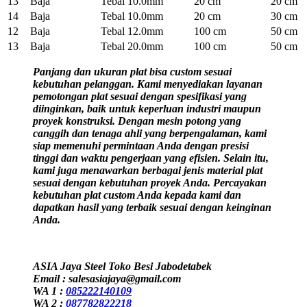
13
Baja
Tebal 10.0mm
20 cm
20 cm
14
Baja
Tebal 10.0mm
20 cm
30 cm
12
Baja
Tebal 12.0mm
100 cm
50 cm
13
Baja
Tebal 20.0mm
100 cm
50 cm
Panjang dan ukuran plat bisa custom sesuai
kebutuhan pelanggan. Kami menyediakan layanan
pemotongan plat sesuai dengan spesifikasi yang
diinginkan, baik untuk keperluan industri maupun
proyek konstruksi. Dengan mesin potong yang
canggih dan tenaga ahli yang berpengalaman, kami
siap memenuhi permintaan Anda dengan presisi
tinggi dan waktu pengerjaan yang efisien. Selain itu,
kami juga menawarkan berbagai jenis material plat
sesuai dengan kebutuhan proyek Anda. Percayakan
kebutuhan plat custom Anda kepada kami dan
dapatkan hasil yang terbaik sesuai dengan keinginan
Anda.
ASIA Jaya Steel Toko Besi Jabodetabek
Email : salesasiajaya@gmail.com
WA 1 :
085222140109
WA 2 :
087782822218