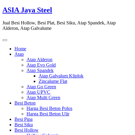
Skip
ASIA Jaya Steel
to
content
Jual Besi Hollow, Besi Plat, Besi Siku, Atap Spandek, Atap
Alderon, Atap Galvalume
Home
Atap
Atap Alderon
Atap Evo Gold
Atap Spandek
Atap Galvalum Kliplok
Zincalume Flat
Atap Go Green
Atap UPVC
Atap Multi Green
Besi Beton
Harga Besi Beton Polos
Harga Besi Beton Ulir
Besi Pipa
Besi Siku
Besi Hollow