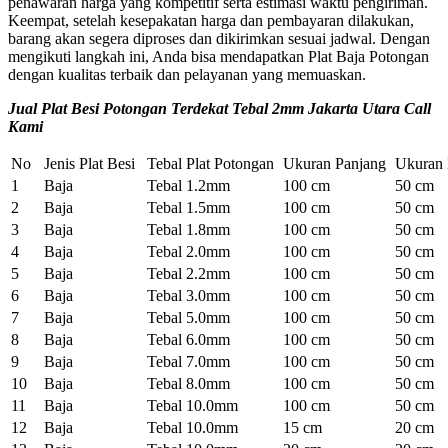
penawaran harga yang kompetitif serta estimasi waktu pengiriman.
Keempat, setelah kesepakatan harga dan pembayaran dilakukan,
barang akan segera diproses dan dikirimkan sesuai jadwal. Dengan
mengikuti langkah ini, Anda bisa mendapatkan Plat Baja Potongan
dengan kualitas terbaik dan pelayanan yang memuaskan.
Jual Plat Besi Potongan Terdekat Tebal 2mm Jakarta Utara Call
Kami
No
Jenis Plat Besi
Tebal Plat Potongan
Ukuran Panjang
Ukuran 
1
Baja
Tebal 1.2mm
100 cm
50 cm
2
Baja
Tebal 1.5mm
100 cm
50 cm
3
Baja
Tebal 1.8mm
100 cm
50 cm
4
Baja
Tebal 2.0mm
100 cm
50 cm
5
Baja
Tebal 2.2mm
100 cm
50 cm
6
Baja
Tebal 3.0mm
100 cm
50 cm
7
Baja
Tebal 5.0mm
100 cm
50 cm
8
Baja
Tebal 6.0mm
100 cm
50 cm
9
Baja
Tebal 7.0mm
100 cm
50 cm
10
Baja
Tebal 8.0mm
100 cm
50 cm
11
Baja
Tebal 10.0mm
100 cm
50 cm
12
Baja
Tebal 10.0mm
15 cm
20 cm