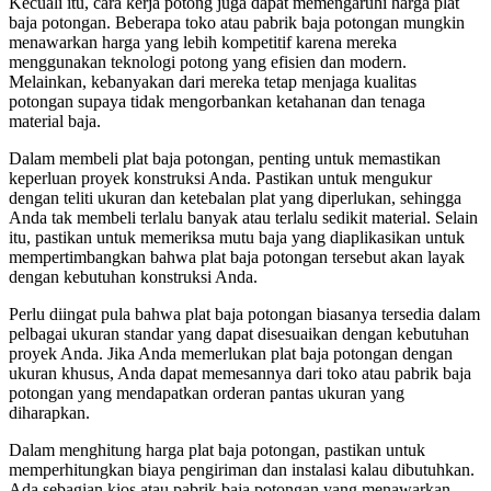
Kecuali itu, cara kerja potong juga dapat memengaruhi harga plat
baja potongan. Beberapa toko atau pabrik baja potongan mungkin
menawarkan harga yang lebih kompetitif karena mereka
menggunakan teknologi potong yang efisien dan modern.
Melainkan, kebanyakan dari mereka tetap menjaga kualitas
potongan supaya tidak mengorbankan ketahanan dan tenaga
material baja.
Dalam membeli plat baja potongan, penting untuk memastikan
keperluan proyek konstruksi Anda. Pastikan untuk mengukur
dengan teliti ukuran dan ketebalan plat yang diperlukan, sehingga
Anda tak membeli terlalu banyak atau terlalu sedikit material. Selain
itu, pastikan untuk memeriksa mutu baja yang diaplikasikan untuk
mempertimbangkan bahwa plat baja potongan tersebut akan layak
dengan kebutuhan konstruksi Anda.
Perlu diingat pula bahwa plat baja potongan biasanya tersedia dalam
pelbagai ukuran standar yang dapat disesuaikan dengan kebutuhan
proyek Anda. Jika Anda memerlukan plat baja potongan dengan
ukuran khusus, Anda dapat memesannya dari toko atau pabrik baja
potongan yang mendapatkan orderan pantas ukuran yang
diharapkan.
Dalam menghitung harga plat baja potongan, pastikan untuk
memperhitungkan biaya pengiriman dan instalasi kalau dibutuhkan.
Ada sebagian kios atau pabrik baja potongan yang menawarkan