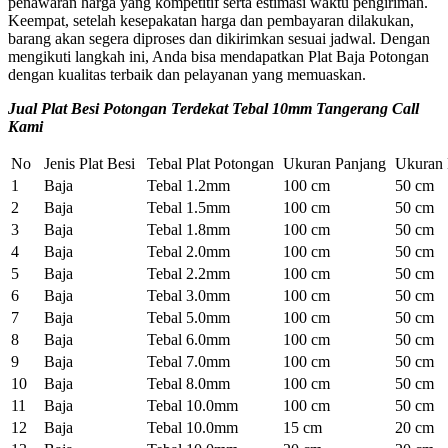
penawaran harga yang kompetitif serta estimasi waktu pengiriman.
Keempat, setelah kesepakatan harga dan pembayaran dilakukan,
barang akan segera diproses dan dikirimkan sesuai jadwal. Dengan
mengikuti langkah ini, Anda bisa mendapatkan Plat Baja Potongan
dengan kualitas terbaik dan pelayanan yang memuaskan.
Jual Plat Besi Potongan Terdekat Tebal 10mm Tangerang Call
Kami
No
Jenis Plat Besi
Tebal Plat Potongan
Ukuran Panjang
Ukuran 
1
Baja
Tebal 1.2mm
100 cm
50 cm
2
Baja
Tebal 1.5mm
100 cm
50 cm
3
Baja
Tebal 1.8mm
100 cm
50 cm
4
Baja
Tebal 2.0mm
100 cm
50 cm
5
Baja
Tebal 2.2mm
100 cm
50 cm
6
Baja
Tebal 3.0mm
100 cm
50 cm
7
Baja
Tebal 5.0mm
100 cm
50 cm
8
Baja
Tebal 6.0mm
100 cm
50 cm
9
Baja
Tebal 7.0mm
100 cm
50 cm
10
Baja
Tebal 8.0mm
100 cm
50 cm
11
Baja
Tebal 10.0mm
100 cm
50 cm
12
Baja
Tebal 10.0mm
15 cm
20 cm