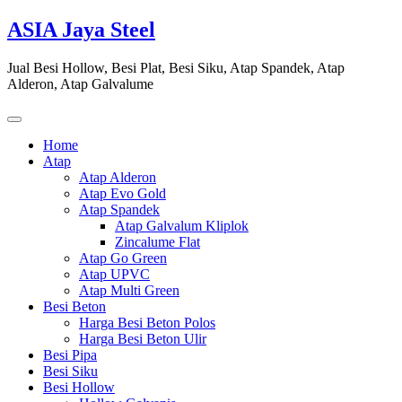
Skip
ASIA Jaya Steel
to
content
Jual Besi Hollow, Besi Plat, Besi Siku, Atap Spandek, Atap
Alderon, Atap Galvalume
Home
Atap
Atap Alderon
Atap Evo Gold
Atap Spandek
Atap Galvalum Kliplok
Zincalume Flat
Atap Go Green
Atap UPVC
Atap Multi Green
Besi Beton
Harga Besi Beton Polos
Harga Besi Beton Ulir
Besi Pipa
Besi Siku
Besi Hollow