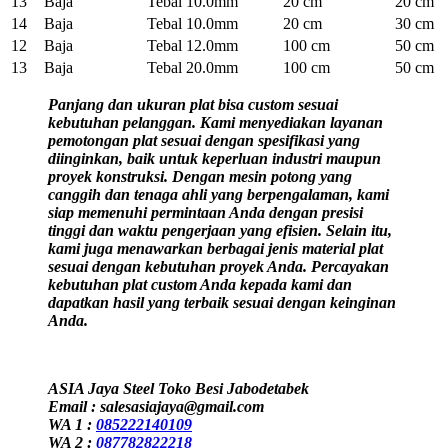
13
Baja
Tebal 10.0mm
20 cm
20 cm
14
Baja
Tebal 10.0mm
20 cm
30 cm
12
Baja
Tebal 12.0mm
100 cm
50 cm
13
Baja
Tebal 20.0mm
100 cm
50 cm
Panjang dan ukuran plat bisa custom sesuai
kebutuhan pelanggan. Kami menyediakan layanan
pemotongan plat sesuai dengan spesifikasi yang
diinginkan, baik untuk keperluan industri maupun
proyek konstruksi. Dengan mesin potong yang
canggih dan tenaga ahli yang berpengalaman, kami
siap memenuhi permintaan Anda dengan presisi
tinggi dan waktu pengerjaan yang efisien. Selain itu,
kami juga menawarkan berbagai jenis material plat
sesuai dengan kebutuhan proyek Anda. Percayakan
kebutuhan plat custom Anda kepada kami dan
dapatkan hasil yang terbaik sesuai dengan keinginan
Anda.
ASIA Jaya Steel Toko Besi Jabodetabek
Email : salesasiajaya@gmail.com
WA 1 :
085222140109
WA 2 :
087782822218