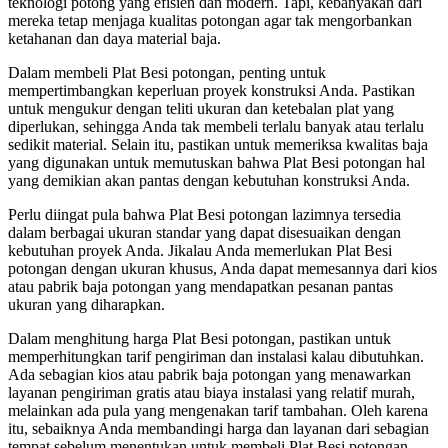
teknologi potong yang efisien dan modern. Tapi, kebanyakan dari
mereka tetap menjaga kualitas potongan agar tak mengorbankan
ketahanan dan daya material baja.
Dalam membeli Plat Besi potongan, penting untuk
mempertimbangkan keperluan proyek konstruksi Anda. Pastikan
untuk mengukur dengan teliti ukuran dan ketebalan plat yang
diperlukan, sehingga Anda tak membeli terlalu banyak atau terlalu
sedikit material. Selain itu, pastikan untuk memeriksa kwalitas baja
yang digunakan untuk memutuskan bahwa Plat Besi potongan hal
yang demikian akan pantas dengan kebutuhan konstruksi Anda.
Perlu diingat pula bahwa Plat Besi potongan lazimnya tersedia
dalam berbagai ukuran standar yang dapat disesuaikan dengan
kebutuhan proyek Anda. Jikalau Anda memerlukan Plat Besi
potongan dengan ukuran khusus, Anda dapat memesannya dari kios
atau pabrik baja potongan yang mendapatkan pesanan pantas
ukuran yang diharapkan.
Dalam menghitung harga Plat Besi potongan, pastikan untuk
memperhitungkan tarif pengiriman dan instalasi kalau dibutuhkan.
Ada sebagian kios atau pabrik baja potongan yang menawarkan
layanan pengiriman gratis atau biaya instalasi yang relatif murah,
melainkan ada pula yang mengenakan tarif tambahan. Oleh karena
itu, sebaiknya Anda membandingi harga dan layanan dari sebagian
tempat sebelum menentukan untuk membeli Plat Besi potongan.