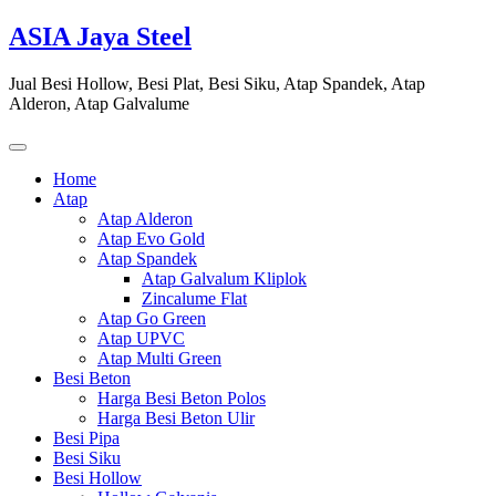
Skip
ASIA Jaya Steel
to
content
Jual Besi Hollow, Besi Plat, Besi Siku, Atap Spandek, Atap
Alderon, Atap Galvalume
Home
Atap
Atap Alderon
Atap Evo Gold
Atap Spandek
Atap Galvalum Kliplok
Zincalume Flat
Atap Go Green
Atap UPVC
Atap Multi Green
Besi Beton
Harga Besi Beton Polos
Harga Besi Beton Ulir
Besi Pipa
Besi Siku
Besi Hollow