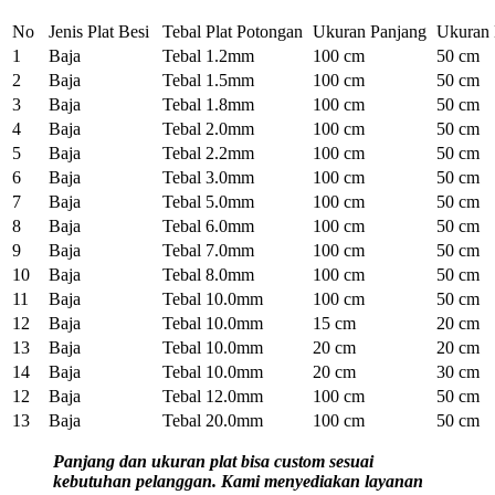
No
Jenis Plat Besi
Tebal Plat Potongan
Ukuran Panjang
Ukuran 
1
Baja
Tebal 1.2mm
100 cm
50 cm
2
Baja
Tebal 1.5mm
100 cm
50 cm
3
Baja
Tebal 1.8mm
100 cm
50 cm
4
Baja
Tebal 2.0mm
100 cm
50 cm
5
Baja
Tebal 2.2mm
100 cm
50 cm
6
Baja
Tebal 3.0mm
100 cm
50 cm
7
Baja
Tebal 5.0mm
100 cm
50 cm
8
Baja
Tebal 6.0mm
100 cm
50 cm
9
Baja
Tebal 7.0mm
100 cm
50 cm
10
Baja
Tebal 8.0mm
100 cm
50 cm
11
Baja
Tebal 10.0mm
100 cm
50 cm
12
Baja
Tebal 10.0mm
15 cm
20 cm
13
Baja
Tebal 10.0mm
20 cm
20 cm
14
Baja
Tebal 10.0mm
20 cm
30 cm
12
Baja
Tebal 12.0mm
100 cm
50 cm
13
Baja
Tebal 20.0mm
100 cm
50 cm
Panjang dan ukuran plat bisa custom sesuai
kebutuhan pelanggan. Kami menyediakan layanan