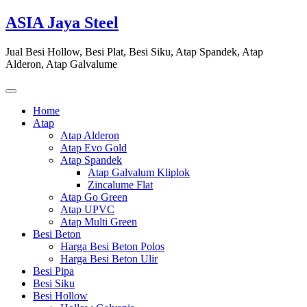
Skip
ASIA Jaya Steel
to
content
Jual Besi Hollow, Besi Plat, Besi Siku, Atap Spandek, Atap
Alderon, Atap Galvalume
Home
Atap
Atap Alderon
Atap Evo Gold
Atap Spandek
Atap Galvalum Kliplok
Zincalume Flat
Atap Go Green
Atap UPVC
Atap Multi Green
Besi Beton
Harga Besi Beton Polos
Harga Besi Beton Ulir
Besi Pipa
Besi Siku
Besi Hollow