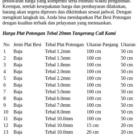
penawaran harga yang kompetitif serta estimasi waktu pengiriman.
Keempat, setelah kesepakatan harga dan pembayaran dilakukan,
barang akan segera diproses dan dikirimkan sesuai jadwal. Dengan
mengikuti langkah ini, Anda bisa mendapatkan Plat Besi Potongan
dengan kualitas terbaik dan pelayanan yang memuaskan.
Harga Plat Potongan Tebal 20mm Tangerang Call Kami
No
Jenis Plat Besi
Tebal Plat Potongan
Ukuran Panjang
Ukuran 
1
Baja
Tebal 1.2mm
100 cm
50 cm
2
Baja
Tebal 1.5mm
100 cm
50 cm
3
Baja
Tebal 1.8mm
100 cm
50 cm
4
Baja
Tebal 2.0mm
100 cm
50 cm
5
Baja
Tebal 2.2mm
100 cm
50 cm
6
Baja
Tebal 3.0mm
100 cm
50 cm
7
Baja
Tebal 5.0mm
100 cm
50 cm
8
Baja
Tebal 6.0mm
100 cm
50 cm
9
Baja
Tebal 7.0mm
100 cm
50 cm
10
Baja
Tebal 8.0mm
100 cm
50 cm
11
Baja
Tebal 10.0mm
100 cm
50 cm
12
Baja
Tebal 10.0mm
15 cm
20 cm
13
Baja
Tebal 10.0mm
20 cm
20 cm