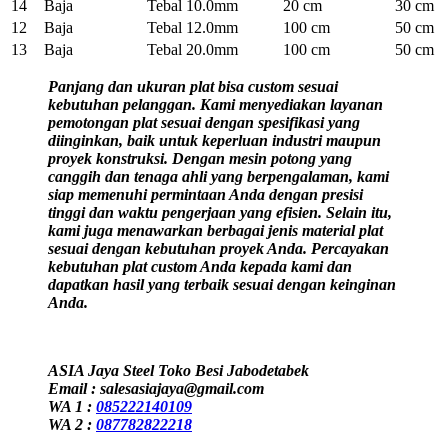
14
Baja
Tebal 10.0mm
20 cm
30 cm
12
Baja
Tebal 12.0mm
100 cm
50 cm
13
Baja
Tebal 20.0mm
100 cm
50 cm
Panjang dan ukuran plat bisa custom sesuai
kebutuhan pelanggan. Kami menyediakan layanan
pemotongan plat sesuai dengan spesifikasi yang
diinginkan, baik untuk keperluan industri maupun
proyek konstruksi. Dengan mesin potong yang
canggih dan tenaga ahli yang berpengalaman, kami
siap memenuhi permintaan Anda dengan presisi
tinggi dan waktu pengerjaan yang efisien. Selain itu,
kami juga menawarkan berbagai jenis material plat
sesuai dengan kebutuhan proyek Anda. Percayakan
kebutuhan plat custom Anda kepada kami dan
dapatkan hasil yang terbaik sesuai dengan keinginan
Anda.
ASIA Jaya Steel Toko Besi Jabodetabek
Email : salesasiajaya@gmail.com
WA 1 :
085222140109
WA 2 :
087782822218