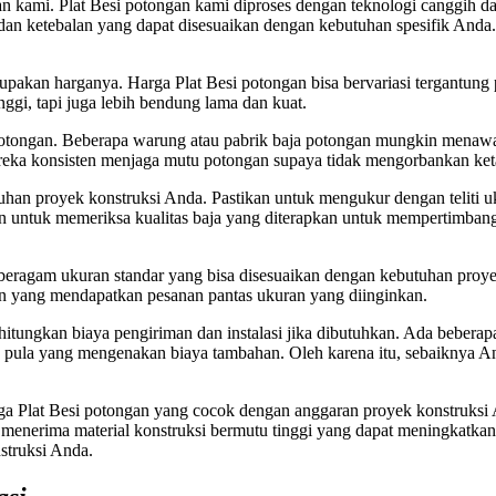
 kami. Plat Besi potongan kami diproses dengan teknologi canggih dan
n dan ketebalan yang dapat disesuaikan dengan kebutuhan spesifik An
upakan harganya. Harga Plat Besi potongan bisa bervariasi tergantung
nggi, tapi juga lebih bendung lama dan kuat.
si potongan. Beberapa warung atau pabrik baja potongan mungkin menaw
reka konsisten menjaga mutu potongan supaya tidak mengorbankan keta
an proyek konstruksi Anda. Pastikan untuk mengukur dengan teliti uk
stikan untuk memeriksa kualitas baja yang diterapkan untuk mempertimb
am beragam ukuran standar yang bisa disesuaikan dengan kebutuhan pr
an yang mendapatkan pesanan pantas ukuran yang diinginkan.
itungkan biaya pengiriman dan instalasi jika dibutuhkan. Ada bebera
n ada pula yang mengenakan biaya tambahan. Oleh karena itu, sebaikny
 Plat Besi potongan yang cocok dengan anggaran proyek konstruksi An
 menerima material konstruksi bermutu tinggi yang dapat meningkatk
struksi Anda.