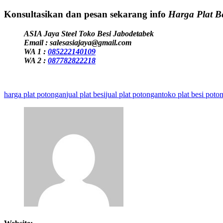
Konsultasikan dan pesan sekarang info
Harga Plat B
ASIA Jaya Steel Toko Besi Jabodetabek
Email : salesasiajaya@gmail.com
WA 1 :
085222140109
WA 2 :
087782822218
harga plat potongan
jual plat besi
jual plat potongan
toko plat besi poto