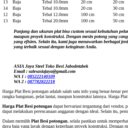
13
Baja
Tebal 10.0mm
20 cm
20 cm
14
Baja
Tebal 10.0mm
20 cm
30 cm
12
Baja
Tebal 12.0mm
100 cm
50 cm
13
Baja
Tebal 20.0mm
100 cm
50 cm
Panjang dan ukuran plat bisa custom sesuai kebutuhan pela
maupun proyek konstruksi. Dengan mesin potong yang cangg
yang efisien. Selain itu, kami juga menawarkan berbagai je
yang terbaik sesuai dengan keinginan Anda.
ASIA Jaya Steel Toko Besi Jabodetabek
Email : salesasiajaya@gmail.com
WA 1 :
085222140109
WA 2 :
087782822218
Harga Plat Besi potongan adalah salah satu info yang benar-benar pen
rangka bangunan, pelat lantai, maupun konstruksi lainnya. Harga Plat
Harga Plat Besi potongan
dapat bervariasi tergantung dari vendor, 
dapat melakukan perencanaan anggaran dengan ideal. Selain itu, pem
Dalam memilih
Plat Besi potongan
, selalu pastikan untuk memperhat
daya baja yang layak dengan keperluan proyek konstruksi. Dengan mel