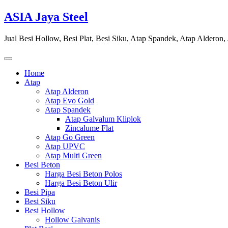
Skip
ASIA Jaya Steel
to
content
Jual Besi Hollow, Besi Plat, Besi Siku, Atap Spandek, Atap Alderon
Home
Atap
Atap Alderon
Atap Evo Gold
Atap Spandek
Atap Galvalum Kliplok
Zincalume Flat
Atap Go Green
Atap UPVC
Atap Multi Green
Besi Beton
Harga Besi Beton Polos
Harga Besi Beton Ulir
Besi Pipa
Besi Siku
Besi Hollow
Hollow Galvanis