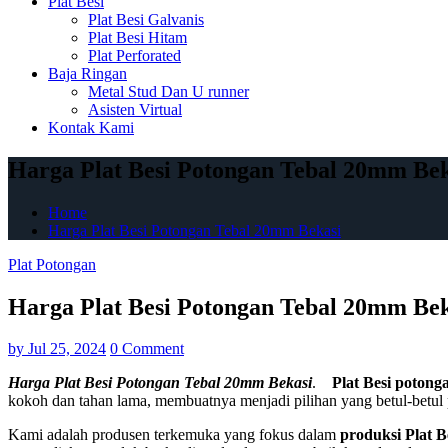
Plat Besi
Plat Besi Galvanis
Plat Besi Hitam
Plat Perforated
Baja Ringan
Metal Stud Dan U runner
Asisten Virtual
Kontak Kami
Harga Plat Besi Potongan Tebal 20mm Bek
Home
Harga Plat Besi Potongan Tebal 20mm Bekasi
Plat Potongan
Harga Plat Besi Potongan Tebal 20mm Bek
by
Jul 25, 2024
0 Comment
Harga Plat Besi Potongan Tebal 20mm Bekasi
.
Plat Besi potong
kokoh dan tahan lama, membuatnya menjadi pilihan yang betul-betul
Kami adalah produsen terkemuka yang fokus dalam
produksi Plat B