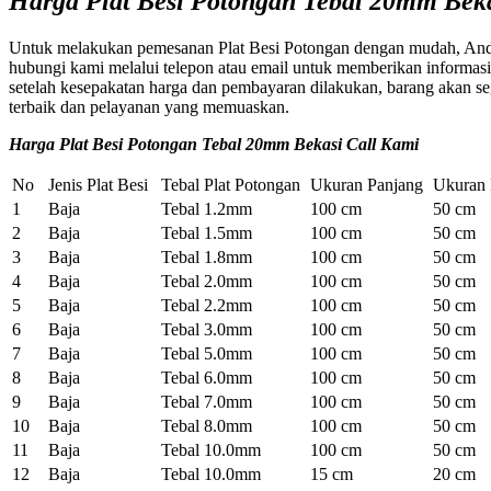
Harga Plat Besi Potongan Tebal 20mm Bek
Untuk melakukan pemesanan Plat Besi Potongan dengan mudah, Anda 
hubungi kami melalui telepon atau email untuk memberikan informas
setelah kesepakatan harga dan pembayaran dilakukan, barang akan se
terbaik dan pelayanan yang memuaskan.
Harga Plat Besi Potongan Tebal 20mm Bekasi Call Kami
No
Jenis Plat Besi
Tebal Plat Potongan
Ukuran Panjang
Ukuran 
1
Baja
Tebal 1.2mm
100 cm
50 cm
2
Baja
Tebal 1.5mm
100 cm
50 cm
3
Baja
Tebal 1.8mm
100 cm
50 cm
4
Baja
Tebal 2.0mm
100 cm
50 cm
5
Baja
Tebal 2.2mm
100 cm
50 cm
6
Baja
Tebal 3.0mm
100 cm
50 cm
7
Baja
Tebal 5.0mm
100 cm
50 cm
8
Baja
Tebal 6.0mm
100 cm
50 cm
9
Baja
Tebal 7.0mm
100 cm
50 cm
10
Baja
Tebal 8.0mm
100 cm
50 cm
11
Baja
Tebal 10.0mm
100 cm
50 cm
12
Baja
Tebal 10.0mm
15 cm
20 cm