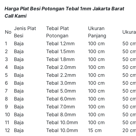
Harga Plat Besi Potongan Tebal 1mm Jakarta Barat
Call Kami
Jenis Plat
Tebal Plat
Ukuran
No
Ukura
Besi
Potongan
Panjang
1
Baja
Tebal 1.2mm
100 cm
50 c
2
Baja
Tebal 1.5mm
100 cm
50 c
3
Baja
Tebal 1.8mm
100 cm
50 c
4
Baja
Tebal 2.0mm
100 cm
50 c
5
Baja
Tebal 2.2mm
100 cm
50 c
6
Baja
Tebal 3.0mm
100 cm
50 c
7
Baja
Tebal 5.0mm
100 cm
50 c
8
Baja
Tebal 6.0mm
100 cm
50 c
9
Baja
Tebal 7.0mm
100 cm
50 c
10
Baja
Tebal 8.0mm
100 cm
50 c
11
Baja
Tebal 10.0mm
100 cm
50 c
12
Baja
Tebal 10.0mm
15 cm
20 c