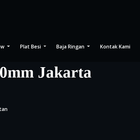
low
Plat Besi
Baja Ringan
Kontak Kami
 10mm Jakarta
tan