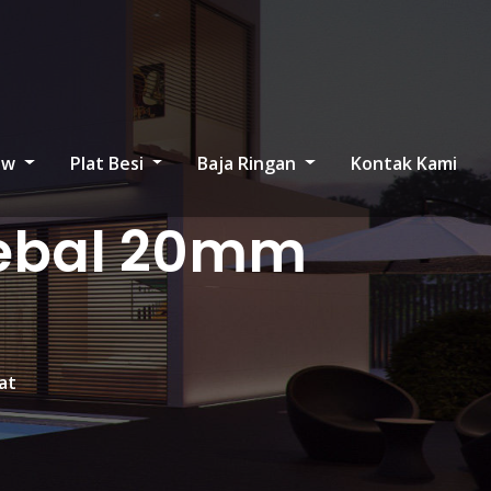
low
Plat Besi
Baja Ringan
Kontak Kami
Tebal 20mm
at