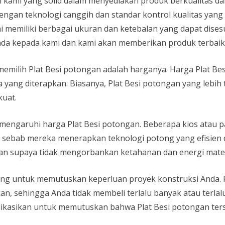
si kami yang solid dalam menyediakan produk berkualitas d
dengan teknologi canggih dan standar kontrol kualitas yan
mi memiliki berbagai ukuran dan ketebalan yang dapat dise
da kepada kami dan kami akan memberikan produk terbaik 
memilih Plat Besi potongan adalah harganya. Harga Plat Be
a yang diterapkan. Biasanya, Plat Besi potongan yang lebih 
kuat.
memengaruhi harga Plat Besi potongan. Beberapa kios atau 
 sebab mereka menerapkan teknologi potong yang efisien 
n supaya tidak mengorbankan ketahanan dan energi materi
ng untuk memutuskan keperluan proyek konstruksi Anda. Pa
, sehingga Anda tidak membeli terlalu banyak atau terlalu s
plikasikan untuk memutuskan bahwa Plat Besi potongan te