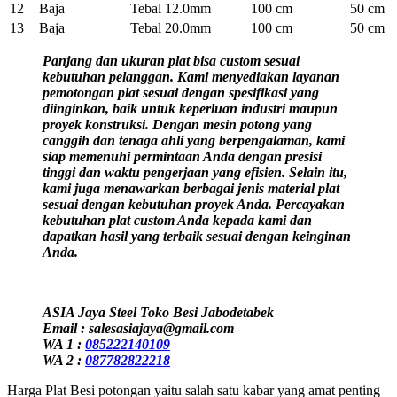
12
Baja
Tebal 12.0mm
100 cm
50 cm
13
Baja
Tebal 20.0mm
100 cm
50 cm
Panjang dan ukuran plat bisa custom sesuai
kebutuhan pelanggan. Kami menyediakan layanan
pemotongan plat sesuai dengan spesifikasi yang
diinginkan, baik untuk keperluan industri maupun
proyek konstruksi. Dengan mesin potong yang
canggih dan tenaga ahli yang berpengalaman, kami
siap memenuhi permintaan Anda dengan presisi
tinggi dan waktu pengerjaan yang efisien. Selain itu,
kami juga menawarkan berbagai jenis material plat
sesuai dengan kebutuhan proyek Anda. Percayakan
kebutuhan plat custom Anda kepada kami dan
dapatkan hasil yang terbaik sesuai dengan keinginan
Anda.
ASIA Jaya Steel Toko Besi Jabodetabek
Email : salesasiajaya@gmail.com
WA 1 :
085222140109
WA 2 :
087782822218
Harga Plat Besi potongan yaitu salah satu kabar yang amat penting