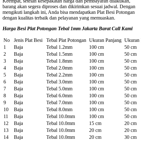
Keempat, setelah kesepakatan harga dan pembayaran dilakukan,
barang akan segera diproses dan dikirimkan sesuai jadwal. Dengan
mengikuti langkah ini, Anda bisa mendapatkan Plat Besi Potongan
dengan kualitas terbaik dan pelayanan yang memuaskan.
Harga Besi Plat Potongan Tebal 1mm Jakarta Barat Call Kami
No
Jenis Plat Besi
Tebal Plat Potongan
Ukuran Panjang
Ukuran 
1
Baja
Tebal 1.2mm
100 cm
50 cm
2
Baja
Tebal 1.5mm
100 cm
50 cm
3
Baja
Tebal 1.8mm
100 cm
50 cm
4
Baja
Tebal 2.0mm
100 cm
50 cm
5
Baja
Tebal 2.2mm
100 cm
50 cm
6
Baja
Tebal 3.0mm
100 cm
50 cm
7
Baja
Tebal 5.0mm
100 cm
50 cm
8
Baja
Tebal 6.0mm
100 cm
50 cm
9
Baja
Tebal 7.0mm
100 cm
50 cm
10
Baja
Tebal 8.0mm
100 cm
50 cm
11
Baja
Tebal 10.0mm
100 cm
50 cm
12
Baja
Tebal 10.0mm
15 cm
20 cm
13
Baja
Tebal 10.0mm
20 cm
20 cm
14
Baja
Tebal 10.0mm
20 cm
30 cm