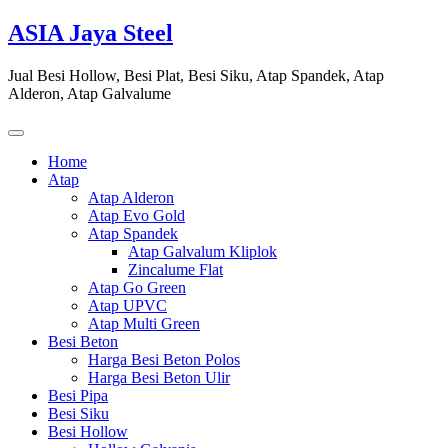
Skip
ASIA Jaya Steel
to
content
Jual Besi Hollow, Besi Plat, Besi Siku, Atap Spandek, Atap
Alderon, Atap Galvalume
Home
Atap
Atap Alderon
Atap Evo Gold
Atap Spandek
Atap Galvalum Kliplok
Zincalume Flat
Atap Go Green
Atap UPVC
Atap Multi Green
Besi Beton
Harga Besi Beton Polos
Harga Besi Beton Ulir
Besi Pipa
Besi Siku
Besi Hollow