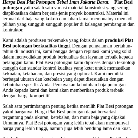
Harga Besi Plat Potongan Tebal 1mm Jakarta Barat
.
Plat Besi
potongan
yaitu salah satu variasi material konstruksi yang sering
diaplikasikan dalam berjenis-jenis proyek konstruksi. Material ini
terbuat dari baja yang kokoh dan tahan lama, membuatnya menjadi
pilihan yang sungguh-sungguh populer di kalangan pembangun dan
kontraktor.
Kami adalah produsen terkemuka yang fokus dalam
produksi Plat
Besi potongan berkualitas tinggi
. Dengan pengalaman bertahun-
tahun di industri ini, kami bangga dengan reputasi kami yang solid
dalam menyediakan produk berkualitas dan layanan terbaik kepada
pelanggan kami. Plat Besi potongan kami diproses dengan teknologi
canggih dan standar kontrol kualitas yang ketat untuk memastikan
kekuatan, ketahanan, dan presisi yang optimal. Kami memiliki
berbagai ukuran dan ketebalan yang dapat disesuaikan dengan
kebutuhan spesifik Anda. Percayakan kebutuhan baja potongan
Anda kepada kami dan kami akan memberikan produk terbaik
dengan harga kompetitif.
Salah satu pertimbangan penting ketika memilih Plat Besi potongan
yakni harganya. Harga Plat Besi potongan dapat bervariasi
tergantung pada ukuran, ketebalan, dan mutu baja yang dipakai.
Umumnya, Plat Besi potongan yang lebih tebal akan mempunyai
harga yang lebih tinggi, namun juga lebih bendung lama dan kuat.