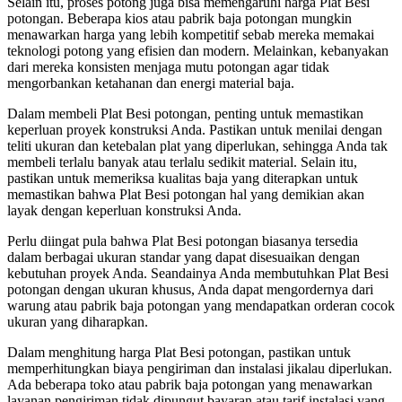
Selain itu, proses potong juga bisa memengaruhi harga Plat Besi
potongan. Beberapa kios atau pabrik baja potongan mungkin
menawarkan harga yang lebih kompetitif sebab mereka memakai
teknologi potong yang efisien dan modern. Melainkan, kebanyakan
dari mereka konsisten menjaga mutu potongan agar tidak
mengorbankan ketahanan dan energi material baja.
Dalam membeli Plat Besi potongan, penting untuk memastikan
keperluan proyek konstruksi Anda. Pastikan untuk menilai dengan
teliti ukuran dan ketebalan plat yang diperlukan, sehingga Anda tak
membeli terlalu banyak atau terlalu sedikit material. Selain itu,
pastikan untuk memeriksa kualitas baja yang diterapkan untuk
memastikan bahwa Plat Besi potongan hal yang demikian akan
layak dengan keperluan konstruksi Anda.
Perlu diingat pula bahwa Plat Besi potongan biasanya tersedia
dalam berbagai ukuran standar yang dapat disesuaikan dengan
kebutuhan proyek Anda. Seandainya Anda membutuhkan Plat Besi
potongan dengan ukuran khusus, Anda dapat mengordernya dari
warung atau pabrik baja potongan yang mendapatkan orderan cocok
ukuran yang diharapkan.
Dalam menghitung harga Plat Besi potongan, pastikan untuk
memperhitungkan biaya pengiriman dan instalasi jikalau diperlukan.
Ada beberapa toko atau pabrik baja potongan yang menawarkan
layanan pengiriman tidak dipungut bayaran atau tarif instalasi yang