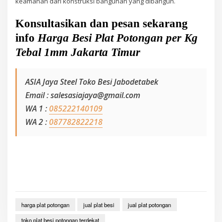
keamanan dari konstruksi bangunan yang dibangun.
Konsultasikan dan pesan sekarang
info
Harga Besi Plat Potongan per Kg
Tebal 1mm Jakarta Timur
ASIA Jaya Steel Toko Besi Jabodetabek
Email : salesasiajaya@gmail.com
WA 1 :
085222140109
WA 2 :
087782822218
harga plat potongan
jual plat besi
jual plat potongan
toko plat besi potongan terdekat