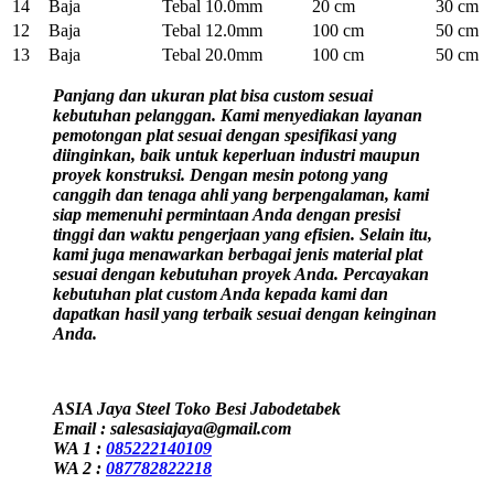
14
Baja
Tebal 10.0mm
20 cm
30 cm
12
Baja
Tebal 12.0mm
100 cm
50 cm
13
Baja
Tebal 20.0mm
100 cm
50 cm
Panjang dan ukuran plat bisa custom sesuai
kebutuhan pelanggan. Kami menyediakan layanan
pemotongan plat sesuai dengan spesifikasi yang
diinginkan, baik untuk keperluan industri maupun
proyek konstruksi. Dengan mesin potong yang
canggih dan tenaga ahli yang berpengalaman, kami
siap memenuhi permintaan Anda dengan presisi
tinggi dan waktu pengerjaan yang efisien. Selain itu,
kami juga menawarkan berbagai jenis material plat
sesuai dengan kebutuhan proyek Anda. Percayakan
kebutuhan plat custom Anda kepada kami dan
dapatkan hasil yang terbaik sesuai dengan keinginan
Anda.
ASIA Jaya Steel Toko Besi Jabodetabek
Email : salesasiajaya@gmail.com
WA 1 :
085222140109
WA 2 :
087782822218