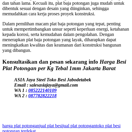
dan tahan lama. Kecuali itu, plat baja potongan juga mudah untuk
dibentuk sesuai dengan desain yang diinginkan, sehingga
memudahkan cara kerja proses proyek konstruksi.
Dalam pemilihan macam plat baja potongan yang tepat, penting
untuk mempertimbangkan unsur seperti keperluan energi, ketahanan
kepada korosi, serta kemudahan dalam pengolahan. Dengan
menerapkan plat baja potongan yang layak, diharapkan dapat
meningkatkan kwalitas dan keamanan dari konstruksi bangunan
yang dibangun.
Konsultasikan dan pesan sekarang info
Harga Besi
Plat Potongan per Kg Tebal 1mm Jakarta Barat
ASIA Jaya Steel Toko Besi Jabodetabek
Email : salesasiajaya@gmail.com
WA 1 :
085222140109
WA 2 :
087782822218
harga plat potongan
jual plat besi
jual plat potongan
toko plat besi
potongan terdekat