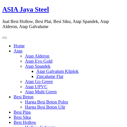
Skip
ASIA Jaya Steel
to
content
Jual Besi Hollow, Besi Plat, Besi Siku, Atap Spandek, Atap
Alderon, Atap Galvalume
Home
Atap
Atap Alderon
Atap Evo Gold
Atap Spandek
Atap Galvalum Kliplok
Zincalume Flat
Atap Go Green
Atap UPVC
Atap Multi Green
Besi Beton
Harga Besi Beton Polos
Harga Besi Beton Ulir
Besi Pipa
Besi Siku
Besi Hollow