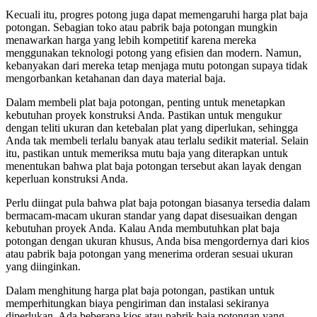
Kecuali itu, progres potong juga dapat memengaruhi harga plat baja
potongan. Sebagian toko atau pabrik baja potongan mungkin
menawarkan harga yang lebih kompetitif karena mereka
menggunakan teknologi potong yang efisien dan modern. Namun,
kebanyakan dari mereka tetap menjaga mutu potongan supaya tidak
mengorbankan ketahanan dan daya material baja.
Dalam membeli plat baja potongan, penting untuk menetapkan
kebutuhan proyek konstruksi Anda. Pastikan untuk mengukur
dengan teliti ukuran dan ketebalan plat yang diperlukan, sehingga
Anda tak membeli terlalu banyak atau terlalu sedikit material. Selain
itu, pastikan untuk memeriksa mutu baja yang diterapkan untuk
menentukan bahwa plat baja potongan tersebut akan layak dengan
keperluan konstruksi Anda.
Perlu diingat pula bahwa plat baja potongan biasanya tersedia dalam
bermacam-macam ukuran standar yang dapat disesuaikan dengan
kebutuhan proyek Anda. Kalau Anda membutuhkan plat baja
potongan dengan ukuran khusus, Anda bisa mengordernya dari kios
atau pabrik baja potongan yang menerima orderan sesuai ukuran
yang diinginkan.
Dalam menghitung harga plat baja potongan, pastikan untuk
memperhitungkan biaya pengiriman dan instalasi sekiranya
diperlukan. Ada beberapa kios atau pabrik baja potongan yang