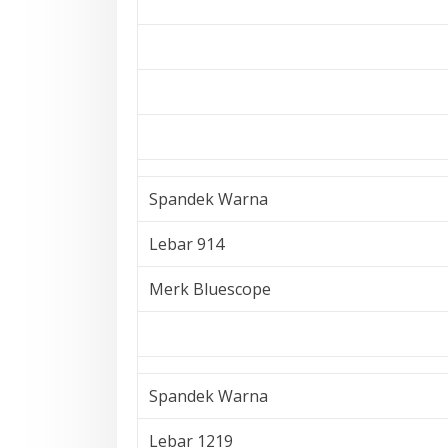
Spandek Warna
Lebar 914
Merk Bluescope
Spandek Warna
Lebar 1219