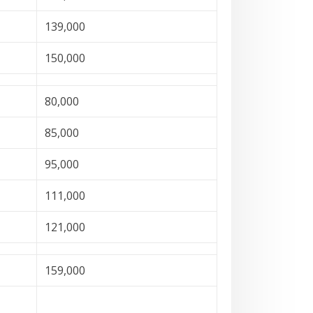
139,000
150,000
80,000
85,000
95,000
111,000
121,000
159,000