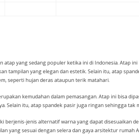
an atap yang sedang populer ketika ini di Indonesia. Atap in
an tampilan yang elegan dan estetik. Selain itu, atap spa
m, seperti hujan deras ataupun terik matahari.
 merupakan kemudahan dalam pemasangan. Atap ini bisa di
. Selain itu, atap spandek pasir juga ringan sehingga ta
liki berjenis-jenis alternatif warna yang dapat disesuaika
lan yang sesuai dengan selera dan gaya arsitektur rumah A