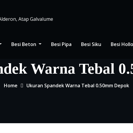
 Alderon, Atap Galvalume
Besi Beton
Besi Pipa
Besi Siku
Besi Hol
ndek Warna Tebal 0
Home
Ukuran Spandek Warna Tebal 0.50mm Depok