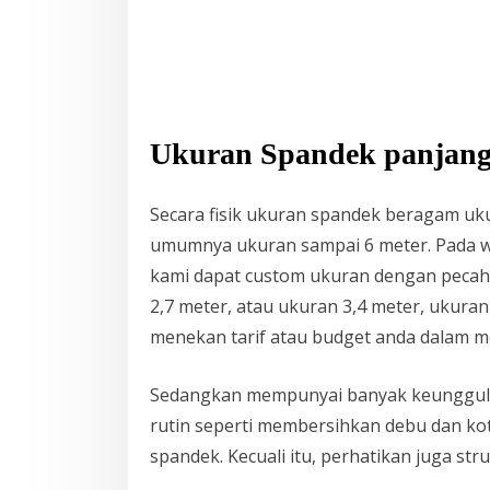
Ukuran Spandek panjang 
Secara fisik ukuran spandek beragam uk
umumnya ukuran sampai 6 meter. Pada wa
kami dapat custom ukuran dengan pecah
2,7 meter, atau ukuran 3,4 meter, ukura
menekan tarif atau budget anda dalam me
Sedangkan mempunyai banyak keunggulan
rutin seperti membersihkan debu dan ko
spandek. Kecuali itu, perhatikan juga s