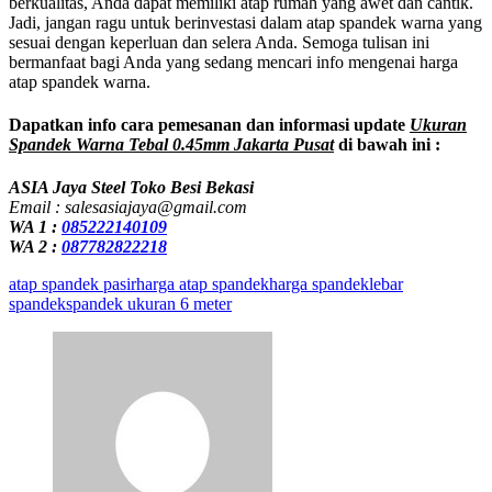
berkualitas, Anda dapat memiliki atap rumah yang awet dan cantik.
Jadi, jangan ragu untuk berinvestasi dalam atap spandek warna yang
sesuai dengan keperluan dan selera Anda. Semoga tulisan ini
bermanfaat bagi Anda yang sedang mencari info mengenai harga
atap spandek warna.
Dapatkan info cara pemesanan dan informasi update
Ukuran
Spandek Warna Tebal 0.45mm Jakarta Pusat
di bawah ini :
ASIA Jaya Steel Toko Besi Bekasi
Email : salesasiajaya@gmail.com
WA 1 :
085222140109
WA 2 :
087782822218
atap spandek pasir
harga atap spandek
harga spandek
lebar
spandek
spandek ukuran 6 meter