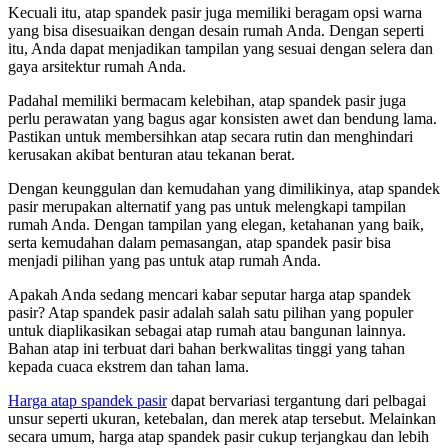
Kecuali itu, atap spandek pasir juga memiliki beragam opsi warna
yang bisa disesuaikan dengan desain rumah Anda. Dengan seperti
itu, Anda dapat menjadikan tampilan yang sesuai dengan selera dan
gaya arsitektur rumah Anda.
Padahal memiliki bermacam kelebihan, atap spandek pasir juga
perlu perawatan yang bagus agar konsisten awet dan bendung lama.
Pastikan untuk membersihkan atap secara rutin dan menghindari
kerusakan akibat benturan atau tekanan berat.
Dengan keunggulan dan kemudahan yang dimilikinya, atap spandek
pasir merupakan alternatif yang pas untuk melengkapi tampilan
rumah Anda. Dengan tampilan yang elegan, ketahanan yang baik,
serta kemudahan dalam pemasangan, atap spandek pasir bisa
menjadi pilihan yang pas untuk atap rumah Anda.
Apakah Anda sedang mencari kabar seputar harga atap spandek
pasir? Atap spandek pasir adalah salah satu pilihan yang populer
untuk diaplikasikan sebagai atap rumah atau bangunan lainnya.
Bahan atap ini terbuat dari bahan berkwalitas tinggi yang tahan
kepada cuaca ekstrem dan tahan lama.
Harga atap spandek pasir
dapat bervariasi tergantung dari pelbagai
unsur seperti ukuran, ketebalan, dan merek atap tersebut. Melainkan
secara umum, harga atap spandek pasir cukup terjangkau dan lebih