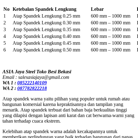
No
Ketebalan Spandek Lengkung
Lebar
1
Atap Spandek Lengkung 0.25 mm
600 mm – 1000 mm
2
Atap Spandek Lengkung 0.30 mm
600 mm – 1000 mm
3
Atap Spandek Lengkung 0.35 mm
600 mm – 1000 mm
4
Atap Spandek Lengkung 0.40 mm
600 mm – 1000 mm
5
Atap Spandek Lengkung 0.45 mm
600 mm – 1000 mm
6
Atap Spandek Lengkung 0.50 mm
600 mm – 1000 mm
ASIA Jaya Steel Toko Besi Bekasi
Email : salesasiajaya@gmail.com
WA 1 :
085222140109
WA 2 :
087782822218
Atap spandek warna yaitu pilihan yang populer untuk rumah atau
bangunan komersial karena kepraktisannya dan tampilan yang
menarik. Atap spandek terbuat dari bahan baja berkualitas tinggi
yang dilapisi dengan lapisan anti karat dan cat berwarna-warni yang
tahan terhadap cuaca ekstrem.
Kelebihan atap spandek warna adalah kecakapannya untuk
memberikan perlindungan yang baik terhadap bangunan dari panas,