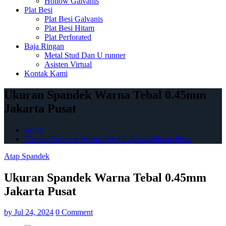
Hollow Galvanis
Plat Besi
Plat Besi Galvanis
Plat Besi Hitam
Plat Perforated
Baja Ringan
Metal Stud Dan U runner
Asisten Virtual
Kontak Kami
Ukuran Spandek Warna Tebal 0.45mm
Jakarta Pusat
Home
Ukuran Spandek Warna Tebal 0.45mm Jakarta Pusat
Atap Spandek
Ukuran Spandek Warna Tebal 0.45mm
Jakarta Pusat
by
Jul 24, 2024
0 Comment