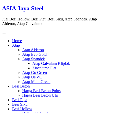
Skip
ASIA Jaya Steel
to
content
Jual Besi Hollow, Besi Plat, Besi Siku, Atap Spandek, Atap
Alderon, Atap Galvalume
Home
Atap
Atap Alderon
Atap Evo Gold
Atap Spandek
Atap Galvalum Kliplok
Zincalume Flat
Atap Go Green
Atap UPVC
Atap Multi Green
Besi Beton
Harga Besi Beton Polos
Harga Besi Beton Ulir
Besi Pipa
Besi Siku
Besi Hollow