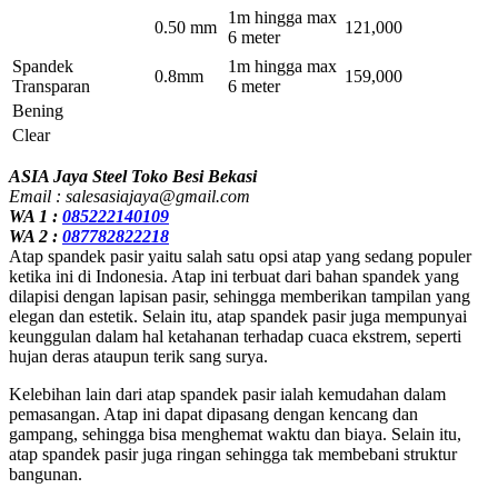
1m hingga max
0.50 mm
121,000
6 meter
Spandek
1m hingga max
0.8mm
159,000
Transparan
6 meter
Bening
Clear
ASIA Jaya Steel Toko Besi Bekasi
Email : salesasiajaya@gmail.com
WA 1 :
085222140109
WA 2 :
087782822218
Atap spandek pasir yaitu salah satu opsi atap yang sedang populer
ketika ini di Indonesia. Atap ini terbuat dari bahan spandek yang
dilapisi dengan lapisan pasir, sehingga memberikan tampilan yang
elegan dan estetik. Selain itu, atap spandek pasir juga mempunyai
keunggulan dalam hal ketahanan terhadap cuaca ekstrem, seperti
hujan deras ataupun terik sang surya.
Kelebihan lain dari atap spandek pasir ialah kemudahan dalam
pemasangan. Atap ini dapat dipasang dengan kencang dan
gampang, sehingga bisa menghemat waktu dan biaya. Selain itu,
atap spandek pasir juga ringan sehingga tak membebani struktur
bangunan.