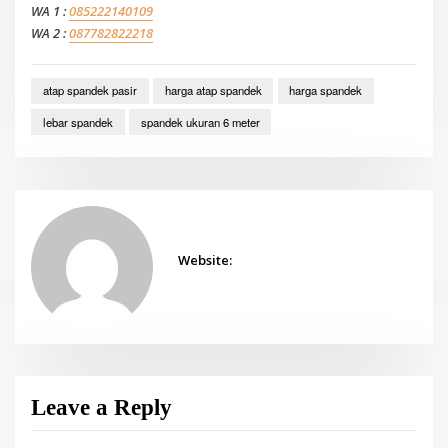
WA 1 :
085222140109
WA 2 :
087782822218
atap spandek pasir
harga atap spandek
harga spandek
lebar spandek
spandek ukuran 6 meter
Website:
Leave a Reply