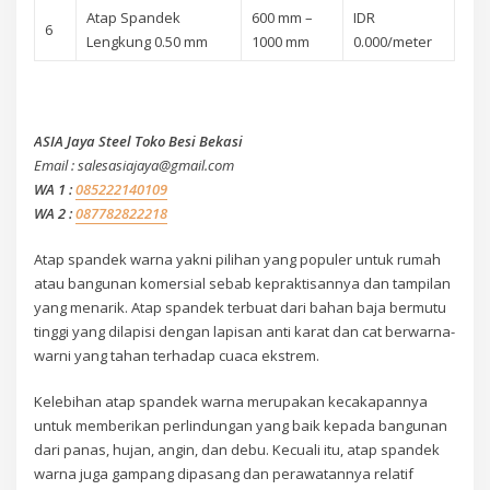
Atap Spandek
600 mm –
IDR
6
Lengkung 0.50 mm
1000 mm
0.000/meter
ASIA Jaya Steel Toko Besi Bekasi
Email : salesasiajaya@gmail.com
WA 1 :
085222140109
WA 2 :
087782822218
Atap spandek warna yakni pilihan yang populer untuk rumah
atau bangunan komersial sebab kepraktisannya dan tampilan
yang menarik. Atap spandek terbuat dari bahan baja bermutu
tinggi yang dilapisi dengan lapisan anti karat dan cat berwarna-
warni yang tahan terhadap cuaca ekstrem.
Kelebihan atap spandek warna merupakan kecakapannya
untuk memberikan perlindungan yang baik kepada bangunan
dari panas, hujan, angin, dan debu. Kecuali itu, atap spandek
warna juga gampang dipasang dan perawatannya relatif