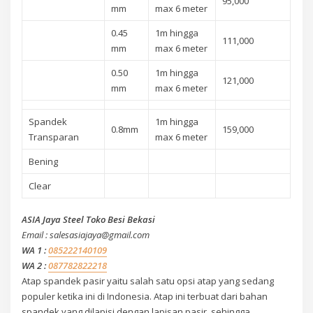
95,000
mm
max 6 meter
0.45
1m hingga
111,000
mm
max 6 meter
0.50
1m hingga
121,000
mm
max 6 meter
Spandek
1m hingga
0.8mm
159,000
Transparan
max 6 meter
Bening
Clear
ASIA Jaya Steel Toko Besi Bekasi
Email : salesasiajaya@gmail.com
WA 1 :
085222140109
WA 2 :
087782822218
Atap spandek pasir yaitu salah satu opsi atap yang sedang
populer ketika ini di Indonesia. Atap ini terbuat dari bahan
spandek yang dilapisi dengan lapisan pasir, sehingga