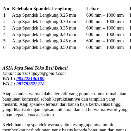
No
Ketebalan Spandek Lengkung
Lebar
1
Atap Spandek Lengkung 0.25 mm
600 mm – 1000 mm
2
Atap Spandek Lengkung 0.30 mm
600 mm – 1000 mm
3
Atap Spandek Lengkung 0.35 mm
600 mm – 1000 mm
4
Atap Spandek Lengkung 0.40 mm
600 mm – 1000 mm
5
Atap Spandek Lengkung 0.45 mm
600 mm – 1000 mm
6
Atap Spandek Lengkung 0.50 mm
600 mm – 1000 mm
ASIA Jaya Steel Toko Besi Bekasi
Email : salesasiajaya@gmail.com
WA 1 :
085222140109
WA 2 :
087782822218
Atap spandek warna ialah alternatif yang populer untuk rumah atau
bangunan komersial sebab kepraktisannya dan tampilan yang
menarik. Atap spandek terbuat dari bahan baja berkwalitas tinggi
yang dilapisi dengan lapisan anti karat dan cat berwarna-warni yang
tahan kepada cuaca ekstrem.
Kelebihan atap spandek warna yaitu kesanggupannya untuk
memberikan perlindungan yang bagus kepada bangunan dari panas,