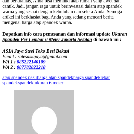
dan berkualitas, Anda bisa memiliki atap rumah yang awet dan
cantik. Jadi, jangan ragu untuk berinvestasi dalam atap spandek
warna yang sesuai dengan kebutuhan dan selera Anda. Semoga
artikel ini berkhasiat bagi Anda yang sedang mencari berita
mengenai harga atap spandek warna.
Dapatkan info cara pemesanan dan informasi update
Ukuran
Spandek Per Lembar 6 Meter Jakarta Selatan
di bawah ini :
ASIA Jaya Steel Toko Besi Bekasi
Email : salesasiajaya@gmail.com
WA 1 :
085222140109
WA 2 :
087782822218
atap spandek pasir
harga atap spandek
harga spandek
lebar
spandek
spandek ukuran 6 meter