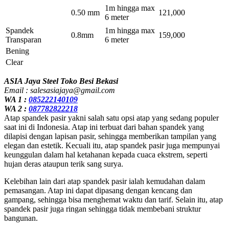
1m hingga max
0.50 mm
121,000
6 meter
Spandek
1m hingga max
0.8mm
159,000
Transparan
6 meter
Bening
Clear
ASIA Jaya Steel Toko Besi Bekasi
Email : salesasiajaya@gmail.com
WA 1 :
085222140109
WA 2 :
087782822218
Atap spandek pasir yakni salah satu opsi atap yang sedang populer
saat ini di Indonesia. Atap ini terbuat dari bahan spandek yang
dilapisi dengan lapisan pasir, sehingga memberikan tampilan yang
elegan dan estetik. Kecuali itu, atap spandek pasir juga mempunyai
keunggulan dalam hal ketahanan kepada cuaca ekstrem, seperti
hujan deras ataupun terik sang surya.
Kelebihan lain dari atap spandek pasir ialah kemudahan dalam
pemasangan. Atap ini dapat dipasang dengan kencang dan
gampang, sehingga bisa menghemat waktu dan tarif. Selain itu, atap
spandek pasir juga ringan sehingga tidak membebani struktur
bangunan.