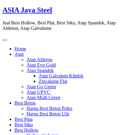
Skip
ASIA Jaya Steel
to
content
Jual Besi Hollow, Besi Plat, Besi Siku, Atap Spandek, Atap
Alderon, Atap Galvalume
Home
Atap
Atap Alderon
Atap Evo Gold
Atap Spandek
Atap Galvalum Kliplok
Zincalume Flat
Atap Go Green
Atap UPVC
Atap Multi Green
Besi Beton
Harga Besi Beton Polos
Harga Besi Beton Ulir
Besi Pipa
Besi Siku
Besi Hollow