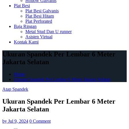
Hollow Galvanis
Plat Besi
Plat Besi Galvanis
Plat Besi Hitam
Plat Perforated
Baja Ringan
Metal Stud Dan U runner
Asisten Virtual
Kontak Kami
Ukuran Spandek Per Lembar 6 Meter
Jakarta Selatan
Home
Ukuran Spandek Per Lembar 6 Meter Jakarta Selatan
Atap Spandek
Ukuran Spandek Per Lembar 6 Meter
Jakarta Selatan
by
Jul 9, 2024
0 Comment