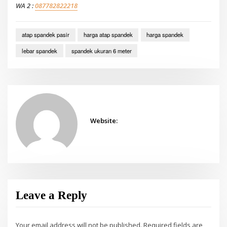
WA 2 :
087782822218
atap spandek pasir
harga atap spandek
harga spandek
lebar spandek
spandek ukuran 6 meter
Website:
Leave a Reply
Your email address will not be published.
Required fields are