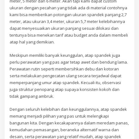
meter, 5 meter dan 6 meter. Akan tapi kami dapat custom
ukuran dengan pecahan yang tidak ada di material contohnya
kami bisa memberikan potongan ukuran spandek panjang 2,7
meter, atau ukuran 3,4 meter, ukuran 5,7 meter kelebihannya
dapat menyesuaikan ukuran panjang sesuai dilokasi dan
tentunya bisa menekan tarif atau budget anda dalam membeli
atap hal yang demikian.
Meskipun memiliki banyak keunggulan, atap spandek juga
perlu perawatan yang pas agar tetap awet dan bendung lama.
Perawatan rutin seperti membersihkan debu dan kotoran
serta melakukan pengecatan ulang secara terjadwal dapat
memperpanjang umur atap spandek. Kecuali itu, observasi
juga struktur penopang atap supaya konsisten kokoh dan
tidak gampang ambruk.
Dengan seluruh kelebihan dan keunggulannya, atap spandek
memang menjadi pilihan yang pas untuk melengkapi
bangunan kita. Dengan kecakapannya dalam meredam panas,
kemudahan pemasangan, beraneka alternatif warna dan
desain, serta perawatan yang relatif mudah, atap spandek