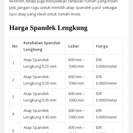
ekstrem, tetapi juga menjadikan tampilan rumah yang indah.
Jadi, jangan ragu untuk memilih atap spandek pasir sebagai
opsi atap yang ideal untuk rumah Anda.
Harga Spandek Lengkung
Ketebalan Spandek
No
Lebar
Harga
Lengkung
Atap Spandek
600 mm –
IDR
1
Lengkung 0.25 mm
1000 mm
0.000/meter
Atap Spandek
600 mm –
IDR
2
Lengkung 0.30 mm
1000 mm
0.000/meter
Atap Spandek
600 mm –
IDR
3
Lengkung 0.35 mm
1000 mm
0.000/meter
Atap Spandek
600 mm –
IDR
4
Lengkung 0.40 mm
1000 mm
0.000/meter
Atap Spandek
600 mm –
IDR
5