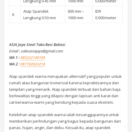
Lengkung 0.45 mm
1000 mm
0.000/meter
Atap Spandek
600 mm –
IDR
6
Lengkung 0.50 mm
1000 mm
0.000/meter
ASIA Jaya Steel Toko Besi Bekasi
Email : salesasiajaya@gmail.com
WA 1 :
085222140109
WA 2 :
087782822218
Atap spandek warna merupakan alternatif yang populer untuk
rumah atau bangunan komersial karena kepraktisannya dan
tampilan yang menarik. Atap spandek terbuat dari bahan baja
berkwalitas tinggi yang dilapisi dengan lapisan anti karat dan
cat berwarna-warni yang bendung kepada cuaca ekstrem.
Kelebihan atap spandek warna ialah kesanggupannya untuk
memberikan perlindungan yang bagus kepada bangunan dari
panas, hujan, angin, dan debu. Kecuali itu, atap spandek