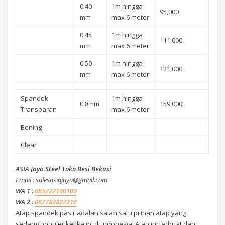
0.40
1m hingga
95,000
mm
max 6 meter
0.45
1m hingga
111,000
mm
max 6 meter
0.50
1m hingga
121,000
mm
max 6 meter
Spandek
1m hingga
0.8mm
159,000
Transparan
max 6 meter
Bening
Clear
ASIA Jaya Steel Toko Besi Bekasi
Email : salesasiajaya@gmail.com
WA 1 :
085222140109
WA 2 :
087782822218
Atap spandek pasir adalah salah satu pilihan atap yang
sedang populer ketika ini di Indonesia. Atap ini terbuat dari