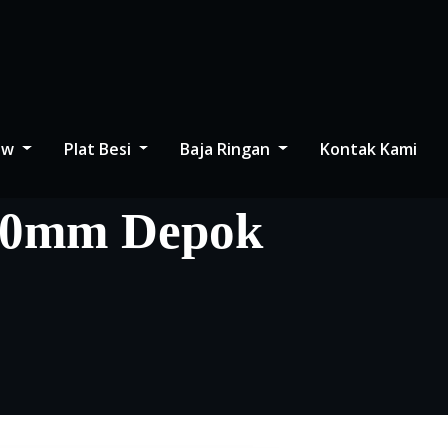
low
Plat Besi
Baja Ringan
Kontak Kami
.40mm Depok