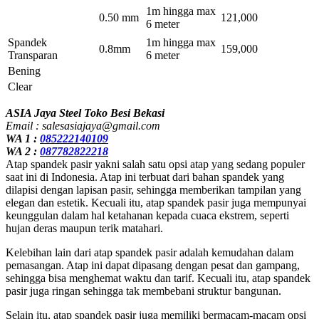
1m hingga max
0.50 mm
121,000
6 meter
Spandek
1m hingga max
0.8mm
159,000
Transparan
6 meter
Bening
Clear
ASIA Jaya Steel Toko Besi Bekasi
Email : salesasiajaya@gmail.com
WA 1 :
085222140109
WA 2 :
087782822218
Atap spandek pasir yakni salah satu opsi atap yang sedang populer
saat ini di Indonesia. Atap ini terbuat dari bahan spandek yang
dilapisi dengan lapisan pasir, sehingga memberikan tampilan yang
elegan dan estetik. Kecuali itu, atap spandek pasir juga mempunyai
keunggulan dalam hal ketahanan kepada cuaca ekstrem, seperti
hujan deras maupun terik matahari.
Kelebihan lain dari atap spandek pasir adalah kemudahan dalam
pemasangan. Atap ini dapat dipasang dengan pesat dan gampang,
sehingga bisa menghemat waktu dan tarif. Kecuali itu, atap spandek
pasir juga ringan sehingga tak membebani struktur bangunan.
Selain itu, atap spandek pasir juga memiliki bermacam-macam opsi