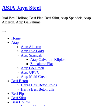
Skip
ASIA Jaya Steel
to
content
Jual Besi Hollow, Besi Plat, Besi Siku, Atap Spandek, Atap
Alderon, Atap Galvalume
Home
Atap
Atap Alderon
Atap Evo Gold
Atap Spandek
Atap Galvalum Kliplok
Zincalume Flat
Atap Go Green
Atap UPVC
Atap Multi Green
Besi Beton
Harga Besi Beton Polos
Harga Besi Beton Ulir
Besi Pipa
Besi Siku
Besi Hollow