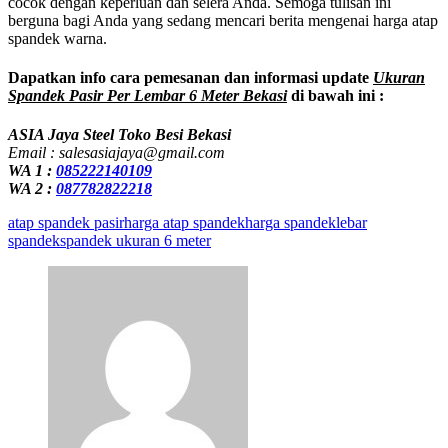
cocok dengan keperluan dan selera Anda. Semoga tulisan ini
berguna bagi Anda yang sedang mencari berita mengenai harga atap
spandek warna.
Dapatkan info cara pemesanan dan informasi update
Ukuran
Spandek Pasir Per Lembar 6 Meter Bekasi
di bawah ini :
ASIA Jaya Steel Toko Besi Bekasi
Email : salesasiajaya@gmail.com
WA 1 :
085222140109
WA 2 :
087782822218
atap spandek pasir
harga atap spandek
harga spandek
lebar
spandek
spandek ukuran 6 meter