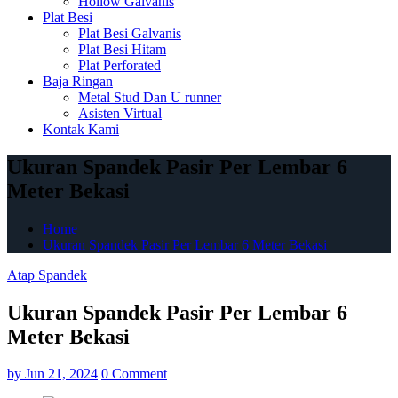
Hollow Galvanis
Plat Besi
Plat Besi Galvanis
Plat Besi Hitam
Plat Perforated
Baja Ringan
Metal Stud Dan U runner
Asisten Virtual
Kontak Kami
Ukuran Spandek Pasir Per Lembar 6
Meter Bekasi
Home
Ukuran Spandek Pasir Per Lembar 6 Meter Bekasi
Atap Spandek
Ukuran Spandek Pasir Per Lembar 6
Meter Bekasi
by
Jun 21, 2024
0 Comment