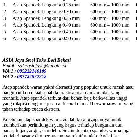
1
Atap Spandek Lengkung 0.25 mm
600 mm – 1000 mm
2
Atap Spandek Lengkung 0.30 mm
600 mm – 1000 mm
3
Atap Spandek Lengkung 0.35 mm
600 mm – 1000 mm
4
Atap Spandek Lengkung 0.40 mm
600 mm – 1000 mm
5
Atap Spandek Lengkung 0.45 mm
600 mm – 1000 mm
6
Atap Spandek Lengkung 0.50 mm
600 mm – 1000 mm
ASIA Jaya Steel Toko Besi Bekasi
Email : salesasiajaya@gmail.com
WA 1 :
085222140109
WA 2 :
087782822218
Atap spandek warna yakni alternatif yang populer untuk rumah atau
bangunan komersial sebab kepraktisannya dan tampilan yang
menarik. Atap spandek terbuat dari bahan baja berkwalitas tinggi
yang dilapisi dengan lapisan anti karat dan cat berwarna-warni yang
tahan terhadap cuaca ekstrem.
Kelebihan atap spandek warna adalah kesanggupannya untuk
memberikan perlindungan yang bagus terhadap bangunan dari
panas, hujan, angin, dan debu. Selain itu, atap spandek warna juga
mudah dipasang dan perawatannya relatif mudah. Anda bisa