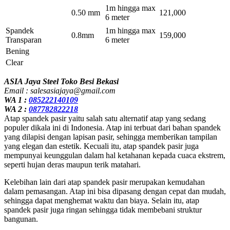
1m hingga max
0.50 mm
121,000
6 meter
Spandek
1m hingga max
0.8mm
159,000
Transparan
6 meter
Bening
Clear
ASIA Jaya Steel Toko Besi Bekasi
Email : salesasiajaya@gmail.com
WA 1 :
085222140109
WA 2 :
087782822218
Atap spandek pasir yaitu salah satu alternatif atap yang sedang
populer dikala ini di Indonesia. Atap ini terbuat dari bahan spandek
yang dilapisi dengan lapisan pasir, sehingga memberikan tampilan
yang elegan dan estetik. Kecuali itu, atap spandek pasir juga
mempunyai keunggulan dalam hal ketahanan kepada cuaca ekstrem,
seperti hujan deras maupun terik matahari.
Kelebihan lain dari atap spandek pasir merupakan kemudahan
dalam pemasangan. Atap ini bisa dipasang dengan cepat dan mudah,
sehingga dapat menghemat waktu dan biaya. Selain itu, atap
spandek pasir juga ringan sehingga tidak membebani struktur
bangunan.