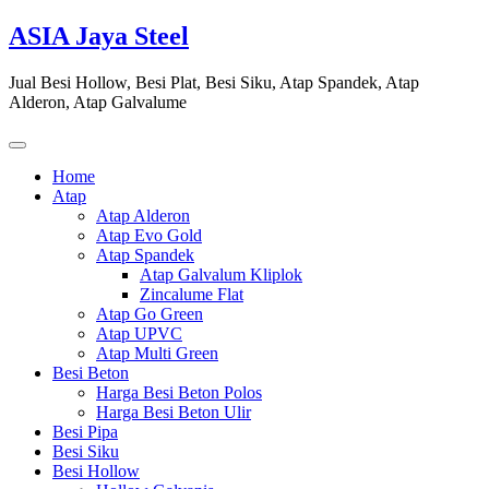
Skip
ASIA Jaya Steel
to
content
Jual Besi Hollow, Besi Plat, Besi Siku, Atap Spandek, Atap
Alderon, Atap Galvalume
Home
Atap
Atap Alderon
Atap Evo Gold
Atap Spandek
Atap Galvalum Kliplok
Zincalume Flat
Atap Go Green
Atap UPVC
Atap Multi Green
Besi Beton
Harga Besi Beton Polos
Harga Besi Beton Ulir
Besi Pipa
Besi Siku
Besi Hollow