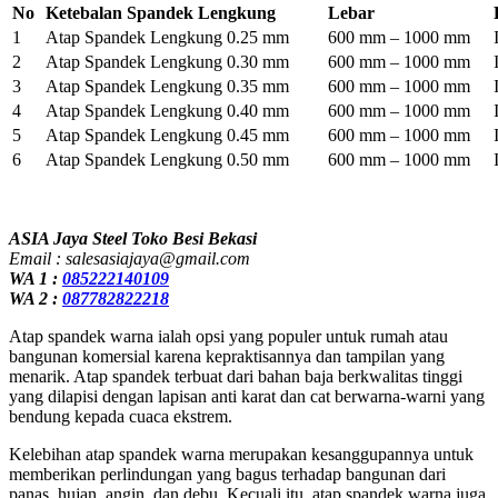
No
Ketebalan Spandek Lengkung
Lebar
1
Atap Spandek Lengkung 0.25 mm
600 mm – 1000 mm
2
Atap Spandek Lengkung 0.30 mm
600 mm – 1000 mm
3
Atap Spandek Lengkung 0.35 mm
600 mm – 1000 mm
4
Atap Spandek Lengkung 0.40 mm
600 mm – 1000 mm
5
Atap Spandek Lengkung 0.45 mm
600 mm – 1000 mm
6
Atap Spandek Lengkung 0.50 mm
600 mm – 1000 mm
ASIA Jaya Steel Toko Besi Bekasi
Email : salesasiajaya@gmail.com
WA 1 :
085222140109
WA 2 :
087782822218
Atap spandek warna ialah opsi yang populer untuk rumah atau
bangunan komersial karena kepraktisannya dan tampilan yang
menarik. Atap spandek terbuat dari bahan baja berkwalitas tinggi
yang dilapisi dengan lapisan anti karat dan cat berwarna-warni yang
bendung kepada cuaca ekstrem.
Kelebihan atap spandek warna merupakan kesanggupannya untuk
memberikan perlindungan yang bagus terhadap bangunan dari
panas, hujan, angin, dan debu. Kecuali itu, atap spandek warna juga