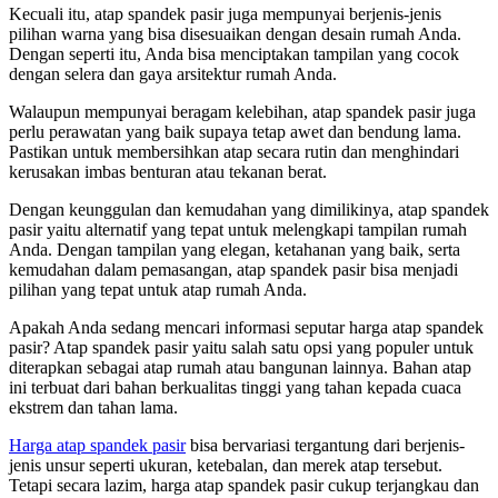
Kecuali itu, atap spandek pasir juga mempunyai berjenis-jenis
pilihan warna yang bisa disesuaikan dengan desain rumah Anda.
Dengan seperti itu, Anda bisa menciptakan tampilan yang cocok
dengan selera dan gaya arsitektur rumah Anda.
Walaupun mempunyai beragam kelebihan, atap spandek pasir juga
perlu perawatan yang baik supaya tetap awet dan bendung lama.
Pastikan untuk membersihkan atap secara rutin dan menghindari
kerusakan imbas benturan atau tekanan berat.
Dengan keunggulan dan kemudahan yang dimilikinya, atap spandek
pasir yaitu alternatif yang tepat untuk melengkapi tampilan rumah
Anda. Dengan tampilan yang elegan, ketahanan yang baik, serta
kemudahan dalam pemasangan, atap spandek pasir bisa menjadi
pilihan yang tepat untuk atap rumah Anda.
Apakah Anda sedang mencari informasi seputar harga atap spandek
pasir? Atap spandek pasir yaitu salah satu opsi yang populer untuk
diterapkan sebagai atap rumah atau bangunan lainnya. Bahan atap
ini terbuat dari bahan berkualitas tinggi yang tahan kepada cuaca
ekstrem dan tahan lama.
Harga atap spandek pasir
bisa bervariasi tergantung dari berjenis-
jenis unsur seperti ukuran, ketebalan, dan merek atap tersebut.
Tetapi secara lazim, harga atap spandek pasir cukup terjangkau dan