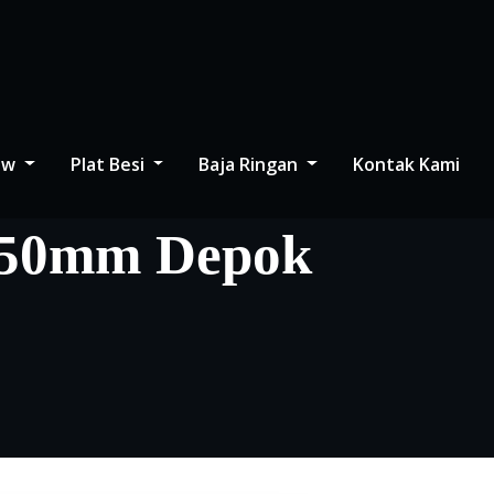
low
Plat Besi
Baja Ringan
Kontak Kami
0.50mm Depok