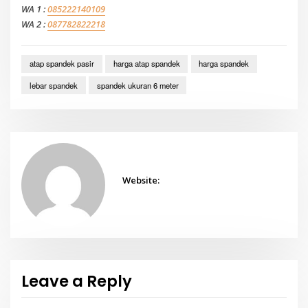
WA 1 :
085222140109
WA 2 :
087782822218
atap spandek pasir
harga atap spandek
harga spandek
lebar spandek
spandek ukuran 6 meter
Website:
Leave a Reply