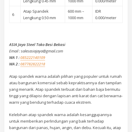
Lengkung 0.45 mm
1000 mm
0.000/meter
Atap Spandek
600 mm –
IDR
6
Lengkung 0.50 mm
1000 mm
0.000/meter
ASIA Jaya Steel Toko Besi Bekasi
Email : salesasiajaya@gmail.com
WA 1 :
085222140109
WA 2 :
087782822218
Atap spandek warna adalah pilihan yang populer untuk rumah
atau bangunan komersial sebab kepraktisannya dan tampilan
yang menarik. Atap spandek terbuat dari bahan baja bermutu
tinggi yang dilapisi dengan lapisan anti karat dan cat berwarna-
warni yang bendung terhadap cuaca ekstrem.
Kelebihan atap spandek warna adalah kesanggupannya
untuk memberikan perlindungan yang baik terhadap
bangunan dari panas, hujan, angin, dan debu. Kecuali itu, atap