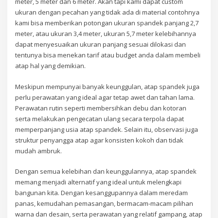
meter, 5 meter dan 6 meter. Akan tapi kami dapat custom
ukuran dengan pecahan yang tidak ada di material contohnya
kami bisa memberikan potongan ukuran spandek panjang 2,7
meter, atau ukuran 3,4 meter, ukuran 5,7 meter kelebihannya
dapat menyesuaikan ukuran panjang sesuai dilokasi dan
tentunya bisa menekan tarif atau budget anda dalam membeli
atap hal yang demikian.
Meskipun mempunyai banyak keunggulan, atap spandek juga
perlu perawatan yang ideal agar tetap awet dan tahan lama.
Perawatan rutin seperti membersihkan debu dan kotoran
serta melakukan pengecatan ulang secara terpola dapat
memperpanjang usia atap spandek. Selain itu, observasi juga
struktur penyangga atap agar konsisten kokoh dan tidak
mudah ambruk.
Dengan semua kelebihan dan keunggulannya, atap spandek
memang menjadi alternatif yang ideal untuk melengkapi
bangunan kita. Dengan kesanggupannya dalam meredam
panas, kemudahan pemasangan, bermacam-macam pilihan
warna dan desain, serta perawatan yang relatif gampang, atap