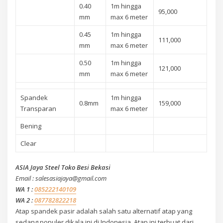
0.40
1m hingga
95,000
mm
max 6 meter
0.45
1m hingga
111,000
mm
max 6 meter
0.50
1m hingga
121,000
mm
max 6 meter
Spandek
1m hingga
0.8mm
159,000
Transparan
max 6 meter
Bening
Clear
ASIA Jaya Steel Toko Besi Bekasi
Email : salesasiajaya@gmail.com
WA 1 :
085222140109
WA 2 :
087782822218
Atap spandek pasir adalah salah satu alternatif atap yang
sedang populer dikala ini di Indonesia. Atap ini terbuat dari