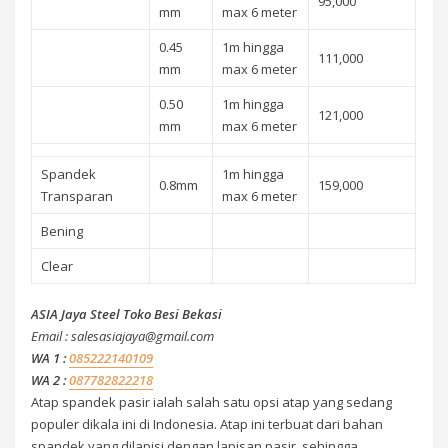
95,000
mm
max 6 meter
0.45
1m hingga
111,000
mm
max 6 meter
0.50
1m hingga
121,000
mm
max 6 meter
Spandek
1m hingga
0.8mm
159,000
Transparan
max 6 meter
Bening
Clear
ASIA Jaya Steel Toko Besi Bekasi
Email : salesasiajaya@gmail.com
WA 1 :
085222140109
WA 2 :
087782822218
Atap spandek pasir ialah salah satu opsi atap yang sedang
populer dikala ini di Indonesia. Atap ini terbuat dari bahan
spandek yang dilapisi dengan lapisan pasir, sehingga