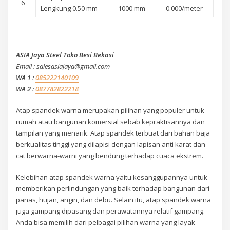
6
Lengkung 0.50 mm
1000 mm
0.000/meter
ASIA Jaya Steel Toko Besi Bekasi
Email : salesasiajaya@gmail.com
WA 1 :
085222140109
WA 2 :
087782822218
Atap spandek warna merupakan pilihan yang populer untuk
rumah atau bangunan komersial sebab kepraktisannya dan
tampilan yang menarik. Atap spandek terbuat dari bahan baja
berkualitas tinggi yang dilapisi dengan lapisan anti karat dan
cat berwarna-warni yang bendung terhadap cuaca ekstrem.
Kelebihan atap spandek warna yaitu kesanggupannya untuk
memberikan perlindungan yang baik terhadap bangunan dari
panas, hujan, angin, dan debu. Selain itu, atap spandek warna
juga gampang dipasang dan perawatannya relatif gampang.
Anda bisa memilih dari pelbagai pilihan warna yang layak