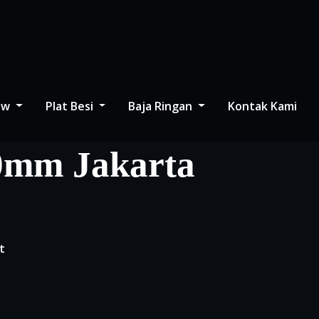
low
Plat Besi
Baja Ringan
Kontak Kami
0mm Jakarta
t