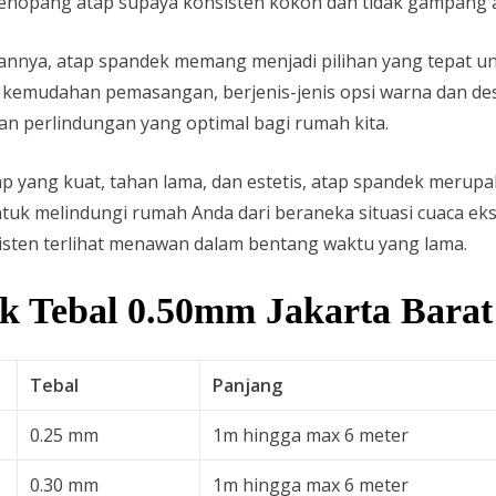
r penopang atap supaya konsisten kokoh dan tidak gampang 
annya, atap spandek memang menjadi pilihan yang tepat u
mudahan pemasangan, berjenis-jenis opsi warna dan desai
 perlindungan yang optimal bagi rumah kita.
ap yang kuat, tahan lama, dan estetis, atap spandek merupa
tuk melindungi rumah Anda dari beraneka situasi cuaca e
isten terlihat menawan dalam bentang waktu yang lama.
k Tebal 0.50mm Jakarta Barat
Tebal
Panjang
0.25 mm
1m hingga max 6 meter
0.30 mm
1m hingga max 6 meter