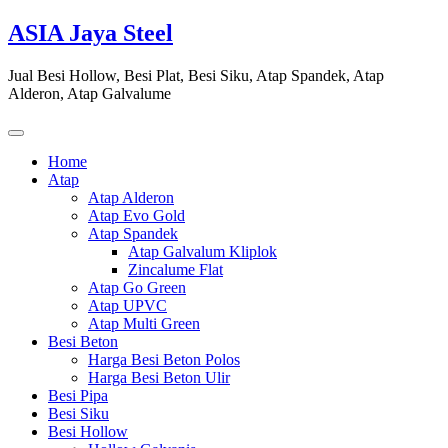
Skip
ASIA Jaya Steel
to
content
Jual Besi Hollow, Besi Plat, Besi Siku, Atap Spandek, Atap
Alderon, Atap Galvalume
Home
Atap
Atap Alderon
Atap Evo Gold
Atap Spandek
Atap Galvalum Kliplok
Zincalume Flat
Atap Go Green
Atap UPVC
Atap Multi Green
Besi Beton
Harga Besi Beton Polos
Harga Besi Beton Ulir
Besi Pipa
Besi Siku
Besi Hollow