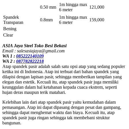
1m hingga max
0.50 mm
121,000
6 meter
Spandek
1m hingga max
0.8mm
159,000
Transparan
6 meter
Bening
Clear
ASIA Jaya Steel Toko Besi Bekasi
Email : salesasiajaya@gmail.com
WA 1 :
085222140109
WA 2 :
087782822218
Atap spandek pasir adalah salah satu opsi atap yang sedang populer
ketika ini di Indonesia. Atap ini terbuat dari bahan spandek yang
dilapisi dengan lapisan pasir, sehingga memberikan tampilan yang
elegan dan estetik. Kecuali itu, atap spandek pasir juga memiliki
keunggulan dalam hal ketahanan kepada cuaca ekstrem, seperti
hujan deras maupun terik matahari.
Kelebihan lain dari atap spandek pasir yaitu kemudahan dalam
pemasangan. Atap ini dapat dipasang dengan pesat dan gampang,
sehingga dapat menghemat waktu dan biaya. Kecuali itu, atap
spandek pasir juga ringan sehingga tak membebani struktur
bangunan.