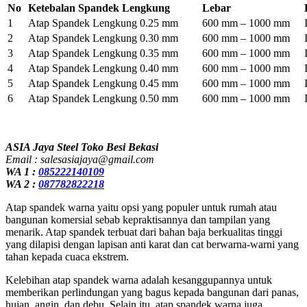
No
Ketebalan Spandek Lengkung
Lebar
1
Atap Spandek Lengkung 0.25 mm
600 mm – 1000 mm
2
Atap Spandek Lengkung 0.30 mm
600 mm – 1000 mm
3
Atap Spandek Lengkung 0.35 mm
600 mm – 1000 mm
4
Atap Spandek Lengkung 0.40 mm
600 mm – 1000 mm
5
Atap Spandek Lengkung 0.45 mm
600 mm – 1000 mm
6
Atap Spandek Lengkung 0.50 mm
600 mm – 1000 mm
ASIA Jaya Steel Toko Besi Bekasi
Email : salesasiajaya@gmail.com
WA 1 :
085222140109
WA 2 :
087782822218
Atap spandek warna yaitu opsi yang populer untuk rumah atau
bangunan komersial sebab kepraktisannya dan tampilan yang
menarik. Atap spandek terbuat dari bahan baja berkualitas tinggi
yang dilapisi dengan lapisan anti karat dan cat berwarna-warni yang
tahan kepada cuaca ekstrem.
Kelebihan atap spandek warna adalah kesanggupannya untuk
memberikan perlindungan yang bagus kepada bangunan dari panas,
hujan, angin, dan debu. Selain itu, atap spandek warna juga