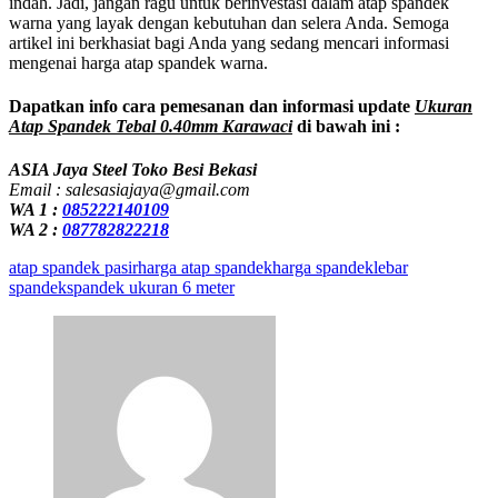
indah. Jadi, jangan ragu untuk berinvestasi dalam atap spandek
warna yang layak dengan kebutuhan dan selera Anda. Semoga
artikel ini berkhasiat bagi Anda yang sedang mencari informasi
mengenai harga atap spandek warna.
Dapatkan info cara pemesanan dan informasi update
Ukuran
Atap Spandek Tebal 0.40mm Karawaci
di bawah ini :
ASIA Jaya Steel Toko Besi Bekasi
Email : salesasiajaya@gmail.com
WA 1 :
085222140109
WA 2 :
087782822218
atap spandek pasir
harga atap spandek
harga spandek
lebar
spandek
spandek ukuran 6 meter