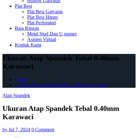
Hollow Galvanis
Plat Besi
Plat Besi Galvanis
Plat Besi Hitam
Plat Perforated
Baja Ringan
Metal Stud Dan U runner
Asisten Virtual
Kontak Kami
Ukuran Atap Spandek Tebal 0.40mm
Karawaci
Home
Ukuran Atap Spandek Tebal 0.40mm Karawaci
Atap Spandek
Ukuran Atap Spandek Tebal 0.40mm
Karawaci
by
Jul 7, 2024
0 Comment