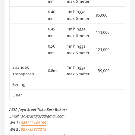
mm
max 6 meter
0.40
1m hingga
95,000
mm
max 6 meter
0.45
1m hingga
111,000
mm
max 6 meter
0.50
1m hingga
121,000
mm
max 6 meter
Spandek
1m hingga
0.8mm
159,000
Transparan
max 6 meter
Bening
Clear
ASIA Jaya Steel Toko Besi Bekasi
Email : salesasiajaya@gmail.com
WA 1 :
085222140109
WA 2 :
087782822218