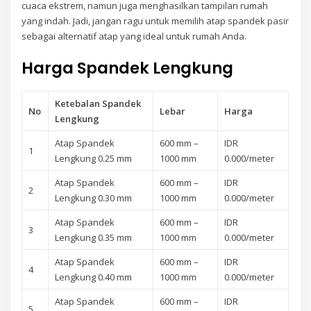
cuaca ekstrem, namun juga menghasilkan tampilan rumah
yang indah. Jadi, jangan ragu untuk memilih atap spandek pasir
sebagai alternatif atap yang ideal untuk rumah Anda.
Harga Spandek Lengkung
Ketebalan Spandek
No
Lebar
Harga
Lengkung
Atap Spandek
600 mm –
IDR
1
Lengkung 0.25 mm
1000 mm
0.000/meter
Atap Spandek
600 mm –
IDR
2
Lengkung 0.30 mm
1000 mm
0.000/meter
Atap Spandek
600 mm –
IDR
3
Lengkung 0.35 mm
1000 mm
0.000/meter
Atap Spandek
600 mm –
IDR
4
Lengkung 0.40 mm
1000 mm
0.000/meter
Atap Spandek
600 mm –
IDR
5