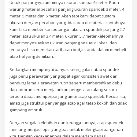
Untuk panjangnya umumnya ukuran sampai 6 meter. Pada
warung material pecahan panjang ukuran spandek 3 meter, 4
meter, 5 meter dan 6 meter. Akan tapi kami dapat custom
ukuran dengan pecahan yang tidak ada di material contohnya
kami bisa memberikan potongan ukuran spandek panjang 2,7
meter, atau ukuran 3,4 meter, ukuran 5,7 meter kelebihannya
dapat menyesuaikan ukuran panjang sesuai dilokasi dan
tentunya bisa menekan tarif atau budget anda dalam membeli
atap hal yang demikian.
Sedangkan mempunyai banyak keunggulan, atap spandek
juga perlu perawatan yang tepat agar konsisten awet dan
bendung lama. Perawatan rutin seperti membersihkan debu
dan kotoran serta menjalankan pengecatan ulang secara
terpola dapat memperpanjang umur atap spandek. Kecuali itu,
amati juga struktur penyangga atap agar tetap kokoh dan tidak
gampang ambruk.
Dengan segala kelebihan dan keunggulannya, atap spandek
memang menjadi opsi yang pas untuk melengkapi bangunan
kita. Dengan kecakapannya dalam meredam panas,