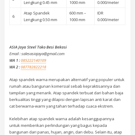
Lengkung 0.45 mm
1000 mm
0.000/meter
Atap Spandek
600 mm –
IDR
6
Lengkung 0.50 mm
1000 mm
0.000/meter
ASIA Jaya Steel Toko Besi Bekasi
Email : salesasiajaya@gmail.com
WA 1 :
085222140109
WA 2 :
087782822218
Atap spandek warna merupakan alternatif yang populer untuk
rumah atau bangunan komersial sebab kepraktisannya dan
tampilan yang menarik. Atap spandek terbuat dari bahan baja
berkualitas tinggi yang dilapisi dengan lapisan anti karat dan
cat berwarna-warni yang tahan terhadap cuaca ekstrem.
Kelebihan atap spandek warna adalah kesanggupannya
untuk memberikan perlindungan yang bagus kepada
bangunan dari panas, hujan, angin, dan debu. Selain itu, atap