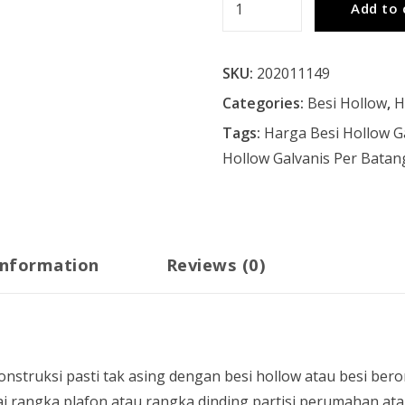
Add to 
Galvanis
5x5
SKU:
202011149
Tebal
1.7mm
Categories:
Besi Hollow
,
H
quantity
Tags:
Harga Besi Hollow G
Hollow Galvanis Per Batan
information
Reviews (0)
onstruksi pasti tak asing dengan besi hollow atau besi bero
agai rangka plafon atau rangka dinding partisi perumahan 