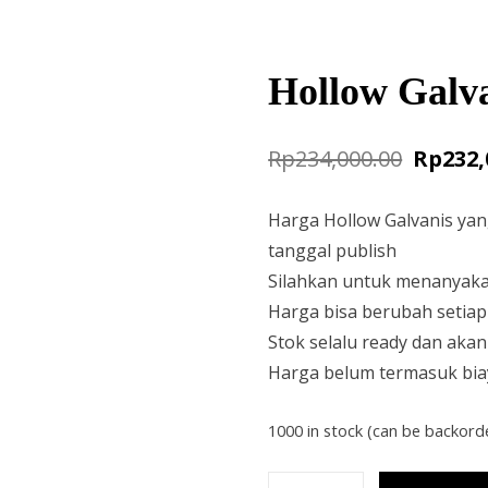
Hollow Galv
Origina
Rp
234,000.00
Rp
232,
price
Harga Hollow Galvanis ya
was:
tanggal publish
Rp234,0
Silahkan untuk menanyakan
Harga bisa berubah setiap
Stok selalu ready dan akan
Harga belum termasuk bia
1000 in stock (can be backord
Hollow