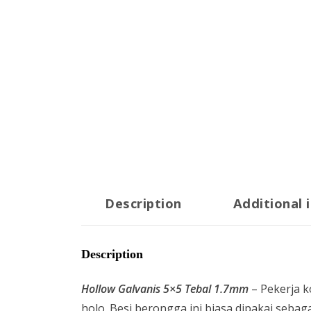
Description
Additional 
Description
Hollow Galvanis 5×5 Tebal 1.7mm
– Pekerja k
holo. Besi berongga ini biasa dipakai seb