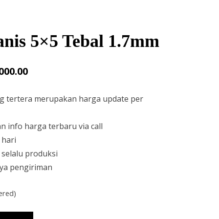
anis 5×5 Tebal 1.7mm
l
Current
000.00
price
ng tertera merupakan harga update per
is:
00.00.
Rp232,000.00.
 info harga terbaru via call
 hari
 selalu produksi
ya pengiriman
ered)