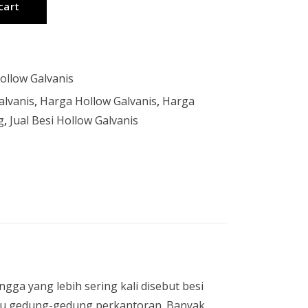
cart
ollow Galvanis
alvanis
,
Harga Hollow Galvanis
,
Harga
g
,
Jual Besi Hollow Galvanis
ngga yang lebih sering kali disebut besi
atau gedung-gedung perkantoran. Banyak