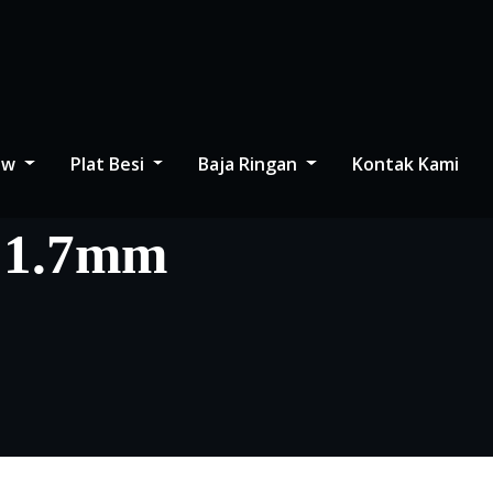
low
Plat Besi
Baja Ringan
Kontak Kami
l 1.7mm