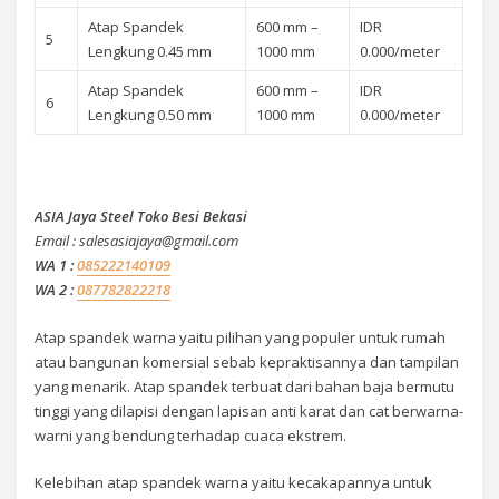
Atap Spandek
600 mm –
IDR
5
Lengkung 0.45 mm
1000 mm
0.000/meter
Atap Spandek
600 mm –
IDR
6
Lengkung 0.50 mm
1000 mm
0.000/meter
ASIA Jaya Steel Toko Besi Bekasi
Email : salesasiajaya@gmail.com
WA 1 :
085222140109
WA 2 :
087782822218
Atap spandek warna yaitu pilihan yang populer untuk rumah
atau bangunan komersial sebab kepraktisannya dan tampilan
yang menarik. Atap spandek terbuat dari bahan baja bermutu
tinggi yang dilapisi dengan lapisan anti karat dan cat berwarna-
warni yang bendung terhadap cuaca ekstrem.
Kelebihan atap spandek warna yaitu kecakapannya untuk