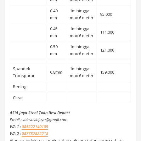
0.40
1m hingga
95,000
mm
max 6 meter
0.45
1m hingga
111,000
mm
max 6 meter
0.50
1m hingga
121,000
mm
max 6 meter
Spandek
1m hingga
0.8mm
159,000
Transparan
max 6 meter
Bening
Clear
ASIA Jaya Steel Toko Besi Bekasi
Email : salesasiajaya@gmail.com
WA 1 :
085222140109
WA 2 :
087782822218
Atap spandek pasir yaitu salah satu opsi atap yang sedang