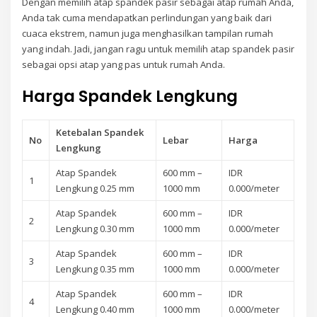
Dengan memilih atap spandek pasir sebagai atap rumah Anda,
Anda tak cuma mendapatkan perlindungan yang baik dari
cuaca ekstrem, namun juga menghasilkan tampilan rumah
yang indah. Jadi, jangan ragu untuk memilih atap spandek pasir
sebagai opsi atap yang pas untuk rumah Anda.
Harga Spandek Lengkung
Ketebalan Spandek
No
Lebar
Harga
Lengkung
Atap Spandek
600 mm –
IDR
1
Lengkung 0.25 mm
1000 mm
0.000/meter
Atap Spandek
600 mm –
IDR
2
Lengkung 0.30 mm
1000 mm
0.000/meter
Atap Spandek
600 mm –
IDR
3
Lengkung 0.35 mm
1000 mm
0.000/meter
Atap Spandek
600 mm –
IDR
4
Lengkung 0.40 mm
1000 mm
0.000/meter