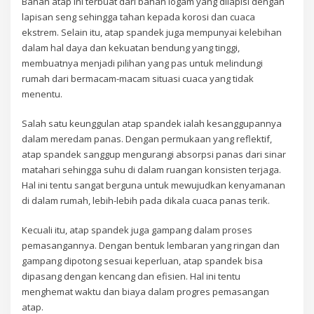
Bahan atap ini terbuat dari bahan logam yang dilapisi dengan
lapisan seng sehingga tahan kepada korosi dan cuaca
ekstrem. Selain itu, atap spandek juga mempunyai kelebihan
dalam hal daya dan kekuatan bendung yang tinggi,
membuatnya menjadi pilihan yang pas untuk melindungi
rumah dari bermacam-macam situasi cuaca yang tidak
menentu.
Salah satu keunggulan atap spandek ialah kesanggupannya
dalam meredam panas. Dengan permukaan yang reflektif,
atap spandek sanggup mengurangi absorpsi panas dari sinar
matahari sehingga suhu di dalam ruangan konsisten terjaga.
Hal ini tentu sangat berguna untuk mewujudkan kenyamanan
di dalam rumah, lebih-lebih pada dikala cuaca panas terik.
Kecuali itu, atap spandek juga gampang dalam proses
pemasangannya. Dengan bentuk lembaran yang ringan dan
gampang dipotong sesuai keperluan, atap spandek bisa
dipasang dengan kencang dan efisien. Hal ini tentu
menghemat waktu dan biaya dalam progres pemasangan
atap.