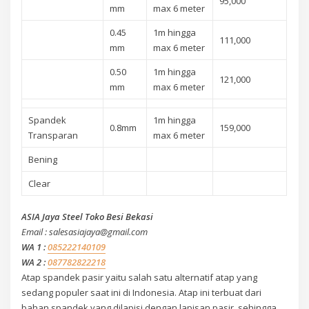
95,000
mm
max 6 meter
0.45
1m hingga
111,000
mm
max 6 meter
0.50
1m hingga
121,000
mm
max 6 meter
Spandek
1m hingga
0.8mm
159,000
Transparan
max 6 meter
Bening
Clear
ASIA Jaya Steel Toko Besi Bekasi
Email : salesasiajaya@gmail.com
WA 1 :
085222140109
WA 2 :
087782822218
Atap spandek pasir yaitu salah satu alternatif atap yang
sedang populer saat ini di Indonesia. Atap ini terbuat dari
bahan spandek yang dilapisi dengan lapisan pasir, sehingga