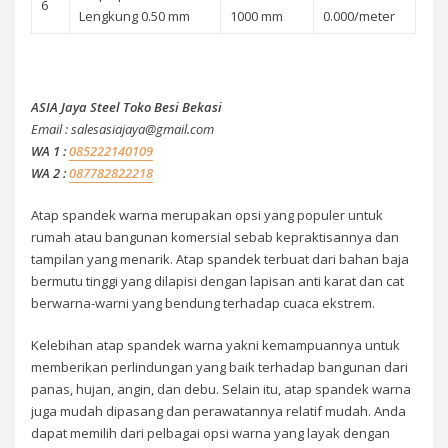
6
Lengkung 0.50 mm
1000 mm
0.000/meter
ASIA Jaya Steel Toko Besi Bekasi
Email : salesasiajaya@gmail.com
WA 1 :
085222140109
WA 2 :
087782822218
Atap spandek warna merupakan opsi yang populer untuk
rumah atau bangunan komersial sebab kepraktisannya dan
tampilan yang menarik. Atap spandek terbuat dari bahan baja
bermutu tinggi yang dilapisi dengan lapisan anti karat dan cat
berwarna-warni yang bendung terhadap cuaca ekstrem.
Kelebihan atap spandek warna yakni kemampuannya untuk
memberikan perlindungan yang baik terhadap bangunan dari
panas, hujan, angin, dan debu. Selain itu, atap spandek warna
juga mudah dipasang dan perawatannya relatif mudah. Anda
dapat memilih dari pelbagai opsi warna yang layak dengan