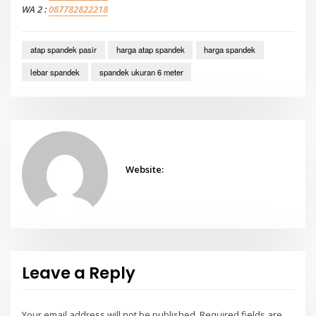
WA 2 :
087782822218
atap spandek pasir
harga atap spandek
harga spandek
lebar spandek
spandek ukuran 6 meter
Website:
Leave a Reply
Your email address will not be published.
Required fields are