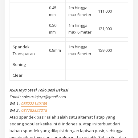
0.45
1m hingga
111,000
mm
max 6 meter
0.50
1m hingga
121,000
mm
max 6 meter
Spandek
1m hingga
0.8mm
159,000
Transparan
max 6 meter
Bening
Clear
ASIA Jaya Steel Toko Besi Bekasi
Email : salesasiajaya@gmail.com
WA 1 :
085222140109
WA 2 :
087782822218
Atap spandek pasir ialah salah satu alternatif atap yang
sedang populer ketika ini di Indonesia. Atap ini terbuat dari
bahan spandek yang dilapisi dengan lapisan pasir, sehingga
memberikan tampilan yang elegan dan estetik. Selain itu, atap