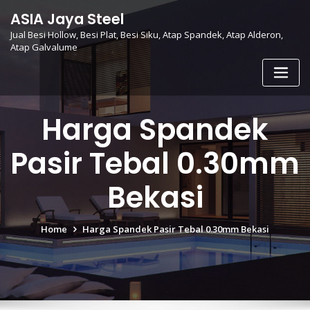
Skip
ASIA Jaya Steel
to
Jual Besi Hollow, Besi Plat, Besi Siku, Atap Spandek, Atap Alderon,
content
Atap Galvalume
Harga Spandek
Pasir Tebal 0.30mm
Bekasi
Home
Harga Spandek Pasir Tebal 0.30mm Bekasi