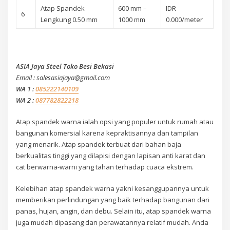
Atap Spandek
600 mm –
IDR
6
Lengkung 0.50 mm
1000 mm
0.000/meter
ASIA Jaya Steel Toko Besi Bekasi
Email : salesasiajaya@gmail.com
WA 1 :
085222140109
WA 2 :
087782822218
Atap spandek warna ialah opsi yang populer untuk rumah atau
bangunan komersial karena kepraktisannya dan tampilan
yang menarik. Atap spandek terbuat dari bahan baja
berkualitas tinggi yang dilapisi dengan lapisan anti karat dan
cat berwarna-warni yang tahan terhadap cuaca ekstrem.
Kelebihan atap spandek warna yakni kesanggupannya untuk
memberikan perlindungan yang baik terhadap bangunan dari
panas, hujan, angin, dan debu. Selain itu, atap spandek warna
juga mudah dipasang dan perawatannya relatif mudah. Anda