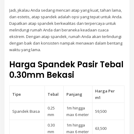
Jadi, jikalau Anda sedang mencari atap yang kuat, tahan lama,
dan estetis, atap spandek adalah opsi yang tepat untuk Anda.
Dapatkan atap spandek berkwalitas dan terpercaya untuk
melindungi rumah Anda dari beraneka keadaan cuaca
ekstrem. Dengan atap spandek, rumah Anda akan terlindungi
dengan baik dan konsisten nampak menawan dalam bentang
waktu yang lama.
Harga Spandek Pasir Tebal
0.30mm Bekasi
Harga Per
Tipe
Tebal
Panjang
m1
0.25
1m hingga
Spandek Biasa
59,500
mm
max 6 meter
0.30
1m hingga
63,500
mm
max 6 meter