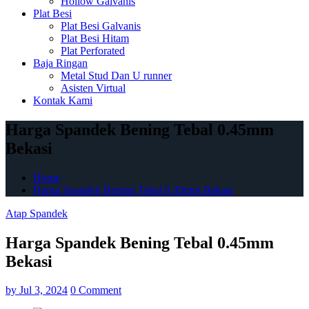
Hollow Galvanis
Plat Besi
Plat Besi Galvanis
Plat Besi Hitam
Plat Perforated
Baja Ringan
Metal Stud Dan U runner
Asisten Virtual
Kontak Kami
Harga Spandek Bening Tebal 0.45mm
Bekasi
Home
Harga Spandek Bening Tebal 0.45mm Bekasi
Atap Spandek
Harga Spandek Bening Tebal 0.45mm
Bekasi
by
Jul 3, 2024
0 Comment