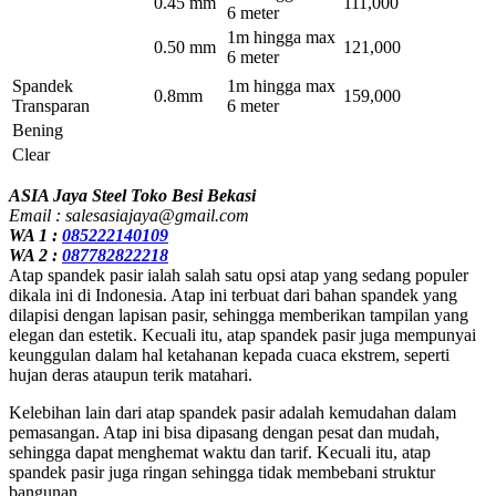
0.45 mm
111,000
6 meter
1m hingga max
0.50 mm
121,000
6 meter
Spandek
1m hingga max
0.8mm
159,000
Transparan
6 meter
Bening
Clear
ASIA Jaya Steel Toko Besi Bekasi
Email : salesasiajaya@gmail.com
WA 1 :
085222140109
WA 2 :
087782822218
Atap spandek pasir ialah salah satu opsi atap yang sedang populer
dikala ini di Indonesia. Atap ini terbuat dari bahan spandek yang
dilapisi dengan lapisan pasir, sehingga memberikan tampilan yang
elegan dan estetik. Kecuali itu, atap spandek pasir juga mempunyai
keunggulan dalam hal ketahanan kepada cuaca ekstrem, seperti
hujan deras ataupun terik matahari.
Kelebihan lain dari atap spandek pasir adalah kemudahan dalam
pemasangan. Atap ini bisa dipasang dengan pesat dan mudah,
sehingga dapat menghemat waktu dan tarif. Kecuali itu, atap
spandek pasir juga ringan sehingga tidak membebani struktur
bangunan.