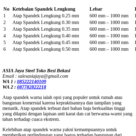
No
Ketebalan Spandek Lengkung
Lebar
1
Atap Spandek Lengkung 0.25 mm
600 mm – 1000 mm
2
Atap Spandek Lengkung 0.30 mm
600 mm – 1000 mm
3
Atap Spandek Lengkung 0.35 mm
600 mm – 1000 mm
4
Atap Spandek Lengkung 0.40 mm
600 mm – 1000 mm
5
Atap Spandek Lengkung 0.45 mm
600 mm – 1000 mm
6
Atap Spandek Lengkung 0.50 mm
600 mm – 1000 mm
ASIA Jaya Steel Toko Besi Bekasi
Email : salesasiajaya@gmail.com
WA 1 :
085222140109
WA 2 :
087782822218
Atap spandek warna ialah opsi yang populer untuk rumah atau
bangunan komersial karena kepraktisannya dan tampilan yang
menarik. Atap spandek terbuat dari bahan baja berkualitas tinggi
yang dilapisi dengan lapisan anti karat dan cat berwarna-warni yang
tahan terhadap cuaca ekstrem.
Kelebihan atap spandek warna yakni kemampuannya untuk
memberikan perlindungan yang bagus terhadap bangunan dari