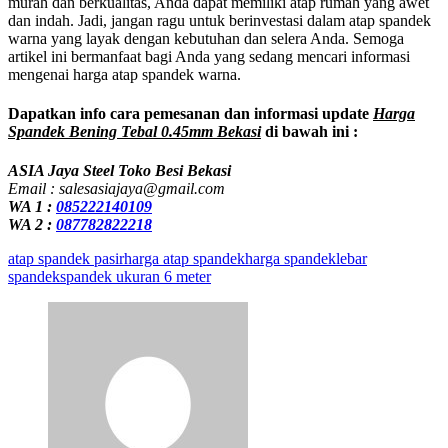
murah dan berkualitas, Anda dapat memiliki atap rumah yang awet
dan indah. Jadi, jangan ragu untuk berinvestasi dalam atap spandek
warna yang layak dengan kebutuhan dan selera Anda. Semoga
artikel ini bermanfaat bagi Anda yang sedang mencari informasi
mengenai harga atap spandek warna.
Dapatkan info cara pemesanan dan informasi update
Harga
Spandek Bening Tebal 0.45mm Bekasi
di bawah ini :
ASIA Jaya Steel Toko Besi Bekasi
Email : salesasiajaya@gmail.com
WA 1 :
085222140109
WA 2 :
087782822218
atap spandek pasir
harga atap spandek
harga spandek
lebar
spandek
spandek ukuran 6 meter