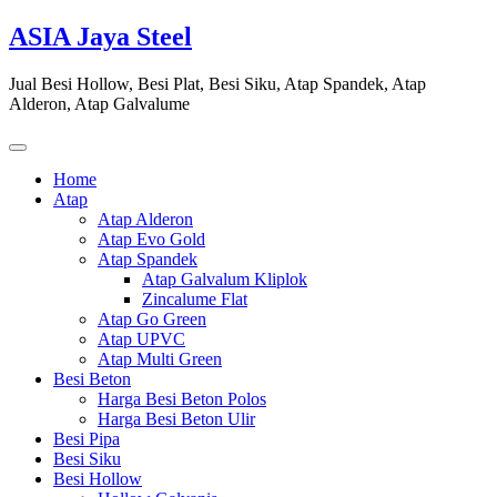
Skip
ASIA Jaya Steel
to
content
Jual Besi Hollow, Besi Plat, Besi Siku, Atap Spandek, Atap
Alderon, Atap Galvalume
Home
Atap
Atap Alderon
Atap Evo Gold
Atap Spandek
Atap Galvalum Kliplok
Zincalume Flat
Atap Go Green
Atap UPVC
Atap Multi Green
Besi Beton
Harga Besi Beton Polos
Harga Besi Beton Ulir
Besi Pipa
Besi Siku
Besi Hollow