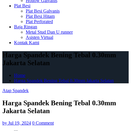
Hollow Galvanis
Plat Besi
Plat Besi Galvanis
Plat Besi Hitam
Plat Perforated
Baja Ringan
Metal Stud Dan U runner
Asisten Virtual
Kontak Kami
Harga Spandek Bening Tebal 0.30mm
Jakarta Selatan
Home
Harga Spandek Bening Tebal 0.30mm Jakarta Selatan
Atap Spandek
Harga Spandek Bening Tebal 0.30mm
Jakarta Selatan
by
Jul 19, 2024
0 Comment