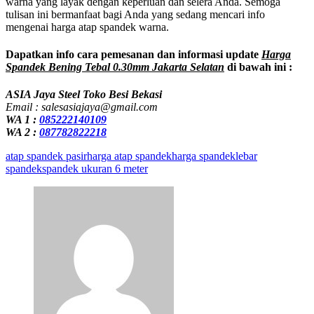
warna yang layak dengan keperluan dan selera Anda. Semoga
tulisan ini bermanfaat bagi Anda yang sedang mencari info
mengenai harga atap spandek warna.
Dapatkan info cara pemesanan dan informasi update
Harga
Spandek Bening Tebal 0.30mm Jakarta Selatan
di bawah ini :
ASIA Jaya Steel Toko Besi Bekasi
Email : salesasiajaya@gmail.com
WA 1 :
085222140109
WA 2 :
087782822218
atap spandek pasir
harga atap spandek
harga spandek
lebar
spandek
spandek ukuran 6 meter