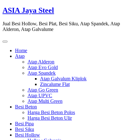
Skip
ASIA Jaya Steel
to
content
Jual Besi Hollow, Besi Plat, Besi Siku, Atap Spandek, Atap
Alderon, Atap Galvalume
Home
Atap
Atap Alderon
Atap Evo Gold
Atap Spandek
Atap Galvalum Kliplok
Zincalume Flat
Atap Go Green
Atap UPVC
Atap Multi Green
Besi Beton
Harga Besi Beton Polos
Harga Besi Beton Ulir
Besi Pipa
Besi Siku
Besi Hollow