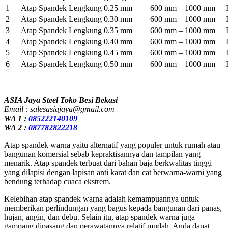
1
Atap Spandek Lengkung 0.25 mm
600 mm – 1000 mm
2
Atap Spandek Lengkung 0.30 mm
600 mm – 1000 mm
3
Atap Spandek Lengkung 0.35 mm
600 mm – 1000 mm
4
Atap Spandek Lengkung 0.40 mm
600 mm – 1000 mm
5
Atap Spandek Lengkung 0.45 mm
600 mm – 1000 mm
6
Atap Spandek Lengkung 0.50 mm
600 mm – 1000 mm
ASIA Jaya Steel Toko Besi Bekasi
Email : salesasiajaya@gmail.com
WA 1 :
085222140109
WA 2 :
087782822218
Atap spandek warna yaitu alternatif yang populer untuk rumah atau
bangunan komersial sebab kepraktisannya dan tampilan yang
menarik. Atap spandek terbuat dari bahan baja berkwalitas tinggi
yang dilapisi dengan lapisan anti karat dan cat berwarna-warni yang
bendung terhadap cuaca ekstrem.
Kelebihan atap spandek warna adalah kemampuannya untuk
memberikan perlindungan yang bagus kepada bangunan dari panas,
hujan, angin, dan debu. Selain itu, atap spandek warna juga
gampang dipasang dan perawatannya relatif mudah. Anda dapat