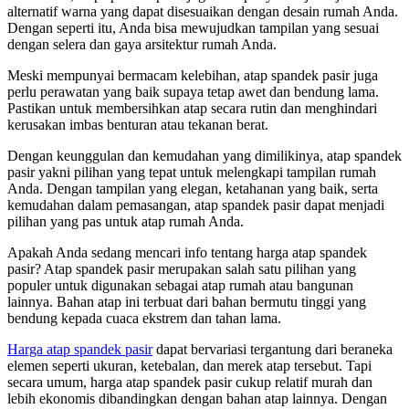
alternatif warna yang dapat disesuaikan dengan desain rumah Anda.
Dengan seperti itu, Anda bisa mewujudkan tampilan yang sesuai
dengan selera dan gaya arsitektur rumah Anda.
Meski mempunyai bermacam kelebihan, atap spandek pasir juga
perlu perawatan yang baik supaya tetap awet dan bendung lama.
Pastikan untuk membersihkan atap secara rutin dan menghindari
kerusakan imbas benturan atau tekanan berat.
Dengan keunggulan dan kemudahan yang dimilikinya, atap spandek
pasir yakni pilihan yang tepat untuk melengkapi tampilan rumah
Anda. Dengan tampilan yang elegan, ketahanan yang baik, serta
kemudahan dalam pemasangan, atap spandek pasir dapat menjadi
pilihan yang pas untuk atap rumah Anda.
Apakah Anda sedang mencari info tentang harga atap spandek
pasir? Atap spandek pasir merupakan salah satu pilihan yang
populer untuk digunakan sebagai atap rumah atau bangunan
lainnya. Bahan atap ini terbuat dari bahan bermutu tinggi yang
bendung kepada cuaca ekstrem dan tahan lama.
Harga atap spandek pasir
dapat bervariasi tergantung dari beraneka
elemen seperti ukuran, ketebalan, dan merek atap tersebut. Tapi
secara umum, harga atap spandek pasir cukup relatif murah dan
lebih ekonomis dibandingkan dengan bahan atap lainnya. Dengan