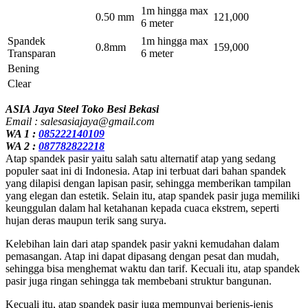
1m hingga max
0.50 mm
121,000
6 meter
Spandek
1m hingga max
0.8mm
159,000
Transparan
6 meter
Bening
Clear
ASIA Jaya Steel Toko Besi Bekasi
Email : salesasiajaya@gmail.com
WA 1 :
085222140109
WA 2 :
087782822218
Atap spandek pasir yaitu salah satu alternatif atap yang sedang
populer saat ini di Indonesia. Atap ini terbuat dari bahan spandek
yang dilapisi dengan lapisan pasir, sehingga memberikan tampilan
yang elegan dan estetik. Selain itu, atap spandek pasir juga memiliki
keunggulan dalam hal ketahanan kepada cuaca ekstrem, seperti
hujan deras maupun terik sang surya.
Kelebihan lain dari atap spandek pasir yakni kemudahan dalam
pemasangan. Atap ini dapat dipasang dengan pesat dan mudah,
sehingga bisa menghemat waktu dan tarif. Kecuali itu, atap spandek
pasir juga ringan sehingga tak membebani struktur bangunan.
Kecuali itu, atap spandek pasir juga mempunyai berjenis-jenis