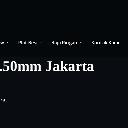
low
Plat Besi
Baja Ringan
Kontak Kami
0.50mm Jakarta
arat