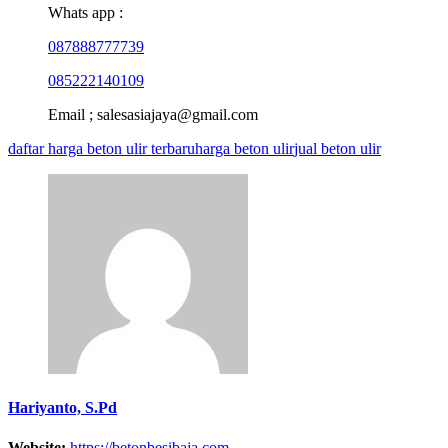
Whats app :
087888777739
085222140109
Email ; salesasiajaya@gmail.com
daftar harga beton ulir terbaru
harga beton ulir
jual beton ulir
Hariyanto, S.Pd
Website:
https://betonbesibaja.com