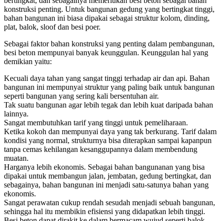
bertingkat, dan sebagainya memerlukan besi beton sebagai bahan
konstruksi penting. Untuk bangunan gedung yang bertingkat tinggi,
bahan bangunan ini biasa dipakai sebagai struktur kolom, dinding,
plat, balok, sloof dan besi poer.
Sebagai faktor bahan konstruksi yang penting dalam pembangunan,
besi beton mempunyai banyak keunggulan. Keunggulan hal yang
demikian yaitu:
Kecuali daya tahan yang sangat tinggi terhadap air dan api. Bahan
bangunan ini mempunyai struktur yang paling baik untuk bangunan
seperti bangunan yang sering kali bersentuhan air.
Tak suatu bangunan agar lebih tegak dan lebih kuat daripada bahan
lainnya.
Sangat membutuhkan tarif yang tinggi untuk pemeliharaan.
Ketika kokoh dan mempunyai daya yang tak berkurang. Tarif dalam
kondisi yang normal, strukturnya bisa diterapkan sampai kapanpun
tanpa cemas kehilangan kesanggupannya dalam membendung
muatan.
Harganya lebih ekonomis. Sebagai bahan bangunanan yang bisa
dipakai untuk membangun jalan, jembatan, gedung bertingkat, dan
sebagainya, bahan bangunan ini menjadi satu-satunya bahan yang
ekonomis.
Sangat perawatan cukup rendah sesudah menjadi sebuah bangunan,
sehingga hal itu membikin efisiensi yang didapatkan lebih tinggi.
Besi beton dapat dirakit ke dalam bermacam wujud seperti balok,