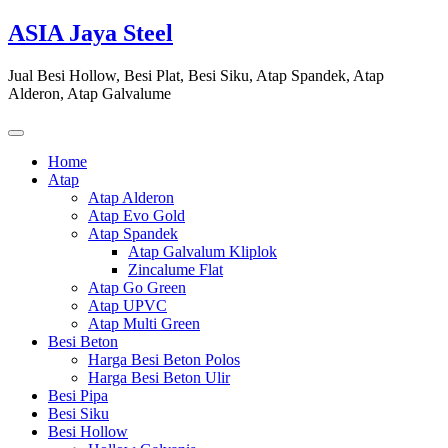
Skip
ASIA Jaya Steel
to
content
Jual Besi Hollow, Besi Plat, Besi Siku, Atap Spandek, Atap
Alderon, Atap Galvalume
Home
Atap
Atap Alderon
Atap Evo Gold
Atap Spandek
Atap Galvalum Kliplok
Zincalume Flat
Atap Go Green
Atap UPVC
Atap Multi Green
Besi Beton
Harga Besi Beton Polos
Harga Besi Beton Ulir
Besi Pipa
Besi Siku
Besi Hollow