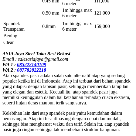
0.45 mm
111,000
6 meter
1m hingga max
0.50 mm
121,000
6 meter
Spandek
1m hingga max
0.8mm
159,000
Transparan
6 meter
Bening
Clear
ASIA Jaya Steel Toko Besi Bekasi
Email : salesasiajaya@gmail.com
WA 1 :
085222140109
WA 2 :
087782822218
Atap spandek pasir adalah salah satu alternatif atap yang sedang
populer ketika ini di Indonesia. Atap ini terbuat dari bahan spandek
yang dilapisi dengan lapisan pasir, sehingga memberikan tampilan
yang elegan dan estetik. Kecuali itu, atap spandek pasir juga
memiliki keunggulan dalam hal ketahanan terhadap cuaca ekstrem,
seperti hujan deras maupun terik sang surya.
Kelebihan lain dari atap spandek pasir yaitu kemudahan dalam
pemasangan. Atap ini bisa dipasang dengan cepat dan mudah,
sehingga bisa menghemat waktu dan tarif. Selain itu, atap spandek
pasir juga ringan sehingga tak membebani struktur bangunan.