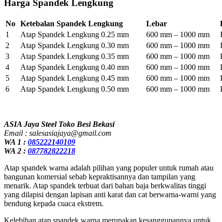
Harga Spandek Lengkung
No
Ketebalan Spandek Lengkung
Lebar
1
Atap Spandek Lengkung 0.25 mm
600 mm – 1000 mm
2
Atap Spandek Lengkung 0.30 mm
600 mm – 1000 mm
3
Atap Spandek Lengkung 0.35 mm
600 mm – 1000 mm
4
Atap Spandek Lengkung 0.40 mm
600 mm – 1000 mm
5
Atap Spandek Lengkung 0.45 mm
600 mm – 1000 mm
6
Atap Spandek Lengkung 0.50 mm
600 mm – 1000 mm
ASIA Jaya Steel Toko Besi Bekasi
Email : salesasiajaya@gmail.com
WA 1 :
085222140109
WA 2 :
087782822218
Atap spandek warna adalah pilihan yang populer untuk rumah atau
bangunan komersial sebab kepraktisannya dan tampilan yang
menarik. Atap spandek terbuat dari bahan baja berkwalitas tinggi
yang dilapisi dengan lapisan anti karat dan cat berwarna-warni yang
bendung kepada cuaca ekstrem.
Kelebihan atap spandek warna merupakan kesanggupannya untuk