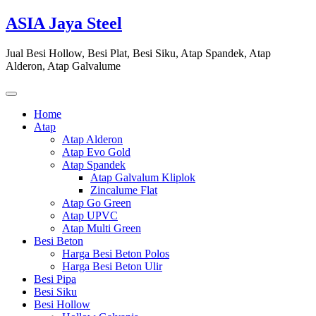
Skip
ASIA Jaya Steel
to
content
Jual Besi Hollow, Besi Plat, Besi Siku, Atap Spandek, Atap
Alderon, Atap Galvalume
Home
Atap
Atap Alderon
Atap Evo Gold
Atap Spandek
Atap Galvalum Kliplok
Zincalume Flat
Atap Go Green
Atap UPVC
Atap Multi Green
Besi Beton
Harga Besi Beton Polos
Harga Besi Beton Ulir
Besi Pipa
Besi Siku
Besi Hollow