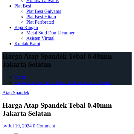
Hollow Galvanis
Plat Besi
Plat Besi Galvanis
Plat Besi Hitam
Plat Perforated
Baja Ringan
Metal Stud Dan U runner
Asisten Virtual
Kontak Kami
Harga Atap Spandek Tebal 0.40mm
Jakarta Selatan
Home
Harga Atap Spandek Tebal 0.40mm Jakarta Selatan
Atap Spandek
Harga Atap Spandek Tebal 0.40mm
Jakarta Selatan
by
Jul 19, 2024
0 Comment