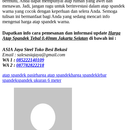
bermutu, Anda dapat mempunyai atap rumah yang awet dan
menawan. Jadi, jangan ragu untuk berinvestasi dalam atap spandek
warna yang cocok dengan keperluan dan selera Anda. Semoga
tulisan ini bermanfaat bagi Anda yang sedang mencari info
mengenai harga atap spandek warna.
Dapatkan info cara pemesanan dan informasi update
Harga
Atap Spandek Tebal 0.40mm Jakarta Selatan
di bawah ini :
ASIA Jaya Steel Toko Besi Bekasi
Email : salesasiajaya@gmail.com
WA 1 :
085222140109
WA 2 :
087782822218
atap spandek pasir
harga atap spandek
harga spandek
lebar
spandek
spandek ukuran 6 meter