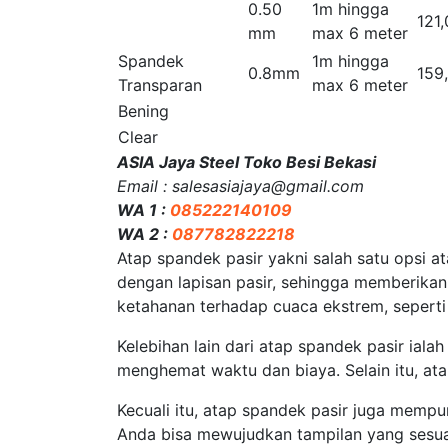
0.50
1m hingga
121
mm
max 6 meter
Spandek
1m hingga
0.8mm
159
Transparan
max 6 meter
Bening
Clear
ASIA Jaya Steel Toko Besi Bekasi
Email : salesasiajaya@gmail.com
WA 1 :
085222140109
WA 2 :
087782822218
Atap spandek pasir yakni salah satu opsi at
dengan lapisan pasir, sehingga memberikan 
ketahanan terhadap cuaca ekstrem, seperti
Kelebihan lain dari atap spandek pasir ia
menghemat waktu dan biaya. Selain itu, at
Kecuali itu, atap spandek pasir juga mempu
Anda bisa mewujudkan tampilan yang sesuai