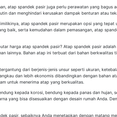
n, atap spandek pasir juga perlu perawatan yang bagus a
utin dan menghindari kerusakan dampak benturan atau tek
ilikinya, atap spandek pasir merupakan opsi yang tepat 
ng baik, serta kemudahan dalam pemasangan, atap spandek 
tar harga atap spandek pasir? Atap spandek pasir adalah s
n lainnya. Bahan atap ini terbuat dari bahan berkwalitas 
tergantung dari berjenis-jenis unsur seperti ukuran, keteb
angkau dan lebih ekonomis dibandingkan dengan bahan atap
lam untuk menerima atap yang berkualitas.
bendung kepada korosi, bendung kepada panas dan hujan, s
a yang bisa disesuaikan dengan desain rumah Anda. Deng
andek pasir, sebaiknya Anda menetapkan dengan matang me