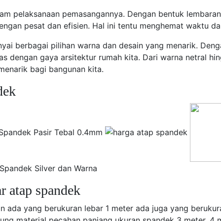
dalam pelaksanaan pemasangannya. Dengan bentuk lembara
engan pesat dan efisien. Hal ini tentu menghemat waktu d
nyai berbagai pilihan warna dan desain yang menarik. De
as dengan gaya arsitektur rumah kita. Dari warna netral h
menarik bagi bangunan kita.
dek
r atap spandek
n ada yang berukuran lebar 1 meter ada juga yang berukur
ng material pecahan panjang ukuran spandek 3 meter, 4 me