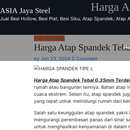
Skip
Harga A
ASIA Jaya Steel
to
content
Jual Besi Hollow, Besi Plat, Besi Siku, Atap Spandek, Atap
Atap Spandek
Harga Atap Spandek Teba
H
by
Jun 23, 2024
0 Comment
Harga Atap Spandek Tebal 0.35mm Terde
rumah atau bangunan lainnya. Bahan atap in
cuaca ekstrem. Selain itu, atap spandek j
yang tepat untuk melindungi rumah dari b
Salah satu keunggulan atap spandek yakn
mengurangi perembesan panas dari sinar sa
untuk menghasilkan kenyamanan di dalam ru