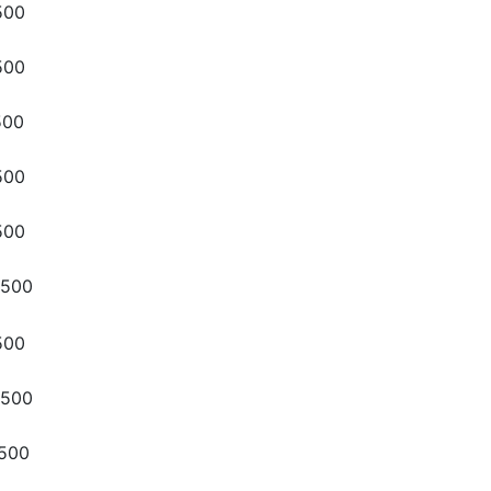
500
500
500
500
500
,500
500
,500
,500