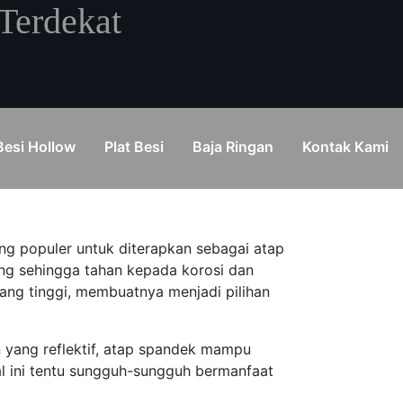
Terdekat
Besi Hollow
Plat Besi
Baja Ringan
Kontak Kami
g populer untuk diterapkan sebagai atap
eng sehingga tahan kepada korosi dan
ang tinggi, membuatnya menjadi pilihan
yang reflektif, atap spandek mampu
al ini tentu sungguh-sungguh bermanfaat