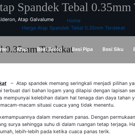
tap Spandek Tebal 0.35mm 
 Alderon, Atap Galvalume
Home
Harga Atap Spandek Tebal 0.35mm Terdekat
l 0.35mm Terdekat
ome
Atap
Besi Beton
Besi Pipa
Besi Siku
kat
– Atap spandek memang seringkali menjadi pilihan yan
i terbuat dari bahan logam yang dilapisi dengan lapisan s
uga mempunyai kelebihan dalam hal tenaga dan daya tahan y
ermacam-macam situasi cuaca yang tidak menentu.
i kemampuannya dalam meredam panas. Dengan permukaan 
ng surya sehingga suhu di dalam ruangan tetap terjaga. H
mah, lebih-lebih pada ketika cuaca panas terik.