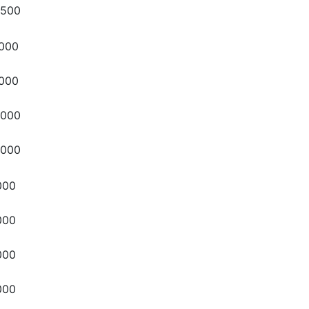
,500
,000
,000
,000
,000
000
000
000
000