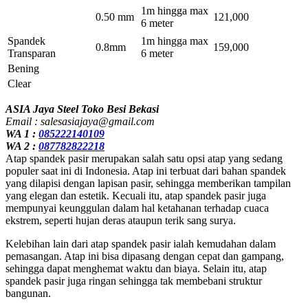
1m hingga max
0.50 mm
121,000
6 meter
Spandek
1m hingga max
0.8mm
159,000
Transparan
6 meter
Bening
Clear
ASIA Jaya Steel Toko Besi Bekasi
Email : salesasiajaya@gmail.com
WA 1 :
085222140109
WA 2 :
087782822218
Atap spandek pasir merupakan salah satu opsi atap yang sedang
populer saat ini di Indonesia. Atap ini terbuat dari bahan spandek
yang dilapisi dengan lapisan pasir, sehingga memberikan tampilan
yang elegan dan estetik. Kecuali itu, atap spandek pasir juga
mempunyai keunggulan dalam hal ketahanan terhadap cuaca
ekstrem, seperti hujan deras ataupun terik sang surya.
Kelebihan lain dari atap spandek pasir ialah kemudahan dalam
pemasangan. Atap ini bisa dipasang dengan cepat dan gampang,
sehingga dapat menghemat waktu dan biaya. Selain itu, atap
spandek pasir juga ringan sehingga tak membebani struktur
bangunan.