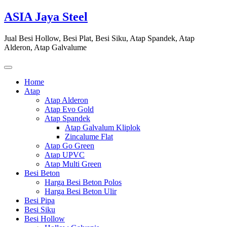
Skip
ASIA Jaya Steel
to
content
Jual Besi Hollow, Besi Plat, Besi Siku, Atap Spandek, Atap
Alderon, Atap Galvalume
Home
Atap
Atap Alderon
Atap Evo Gold
Atap Spandek
Atap Galvalum Kliplok
Zincalume Flat
Atap Go Green
Atap UPVC
Atap Multi Green
Besi Beton
Harga Besi Beton Polos
Harga Besi Beton Ulir
Besi Pipa
Besi Siku
Besi Hollow