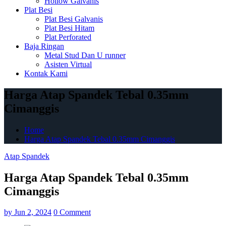
Hollow Galvanis
Plat Besi
Plat Besi Galvanis
Plat Besi Hitam
Plat Perforated
Baja Ringan
Metal Stud Dan U runner
Asisten Virtual
Kontak Kami
Harga Atap Spandek Tebal 0.35mm
Cimanggis
Home
Harga Atap Spandek Tebal 0.35mm Cimanggis
Atap Spandek
Harga Atap Spandek Tebal 0.35mm
Cimanggis
by
Jun 2, 2024
0 Comment