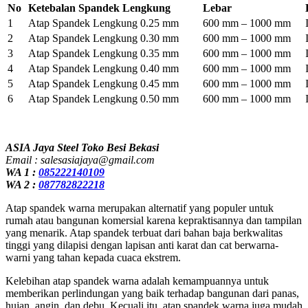
No
Ketebalan Spandek Lengkung
Lebar
1
Atap Spandek Lengkung 0.25 mm
600 mm – 1000 mm
2
Atap Spandek Lengkung 0.30 mm
600 mm – 1000 mm
3
Atap Spandek Lengkung 0.35 mm
600 mm – 1000 mm
4
Atap Spandek Lengkung 0.40 mm
600 mm – 1000 mm
5
Atap Spandek Lengkung 0.45 mm
600 mm – 1000 mm
6
Atap Spandek Lengkung 0.50 mm
600 mm – 1000 mm
ASIA Jaya Steel Toko Besi Bekasi
Email : salesasiajaya@gmail.com
WA 1 :
085222140109
WA 2 :
087782822218
Atap spandek warna merupakan alternatif yang populer untuk
rumah atau bangunan komersial karena kepraktisannya dan tampilan
yang menarik. Atap spandek terbuat dari bahan baja berkwalitas
tinggi yang dilapisi dengan lapisan anti karat dan cat berwarna-
warni yang tahan kepada cuaca ekstrem.
Kelebihan atap spandek warna adalah kemampuannya untuk
memberikan perlindungan yang baik terhadap bangunan dari panas,
hujan, angin, dan debu. Kecuali itu, atap spandek warna juga mudah