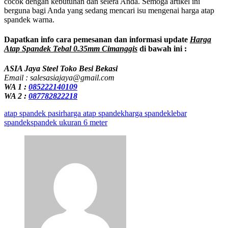
cocok dengan kebutuhan dan selera Anda. Semoga artikel ini
berguna bagi Anda yang sedang mencari isu mengenai harga atap
spandek warna.
Dapatkan info cara pemesanan dan informasi update
Harga
Atap Spandek Tebal 0.35mm Cimanggis
di bawah ini :
ASIA Jaya Steel Toko Besi Bekasi
Email : salesasiajaya@gmail.com
WA 1 :
085222140109
WA 2 :
087782822218
atap spandek pasir
harga atap spandek
harga spandek
lebar
spandek
spandek ukuran 6 meter