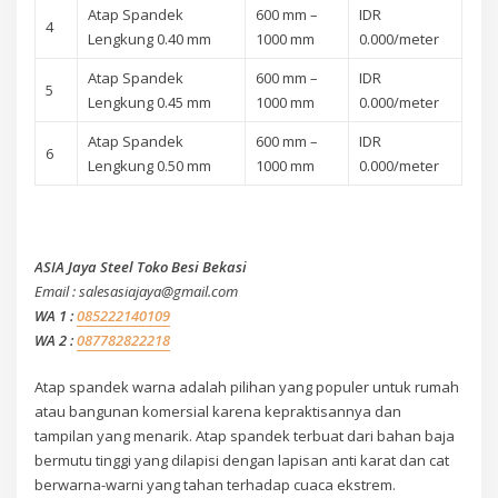
Atap Spandek
600 mm –
IDR
4
Lengkung 0.40 mm
1000 mm
0.000/meter
Atap Spandek
600 mm –
IDR
5
Lengkung 0.45 mm
1000 mm
0.000/meter
Atap Spandek
600 mm –
IDR
6
Lengkung 0.50 mm
1000 mm
0.000/meter
ASIA Jaya Steel Toko Besi Bekasi
Email : salesasiajaya@gmail.com
WA 1 :
085222140109
WA 2 :
087782822218
Atap spandek warna adalah pilihan yang populer untuk rumah
atau bangunan komersial karena kepraktisannya dan
tampilan yang menarik. Atap spandek terbuat dari bahan baja
bermutu tinggi yang dilapisi dengan lapisan anti karat dan cat
berwarna-warni yang tahan terhadap cuaca ekstrem.