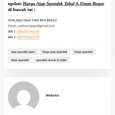
update
Harga Atap Spandek Tebal 0.35mm Bogor
di bawah ini :
ASIA Jaya Steel Toko Besi Bekasi
Email : salesasiajaya@gmail.com
WA 1 :
085222140109
WA 2 :
087782822218
atap spandek pasir
harga atap spandek
harga spandek
lebar spandek
spandek ukuran 6 meter
Website: