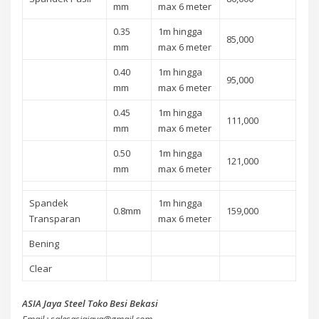
mm
max 6 meter
0.35
1m hingga
85,000
mm
max 6 meter
0.40
1m hingga
95,000
mm
max 6 meter
0.45
1m hingga
111,000
mm
max 6 meter
0.50
1m hingga
121,000
mm
max 6 meter
Spandek
1m hingga
0.8mm
159,000
Transparan
max 6 meter
Bening
Clear
ASIA Jaya Steel Toko Besi Bekasi
Email : salesasiajaya@gmail.com