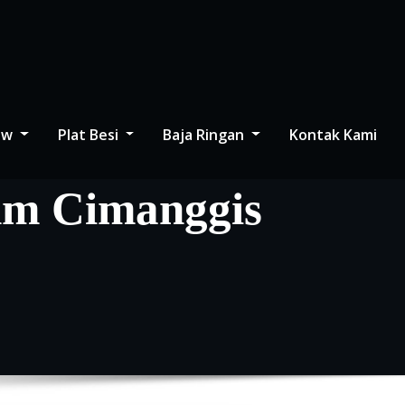
low
Plat Besi
Baja Ringan
Kontak Kami
mm Cimanggis