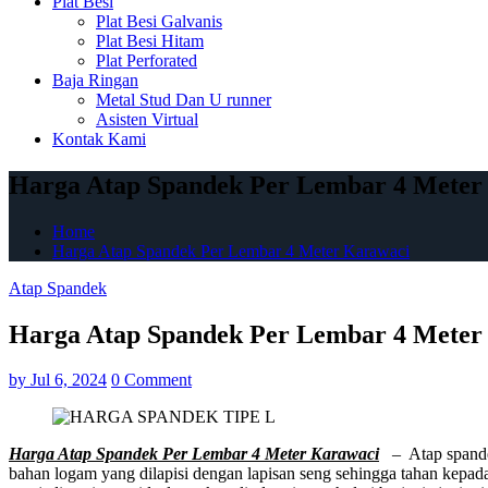
Plat Besi
Plat Besi Galvanis
Plat Besi Hitam
Plat Perforated
Baja Ringan
Metal Stud Dan U runner
Asisten Virtual
Kontak Kami
Harga Atap Spandek Per Lembar 4 Meter
Home
Harga Atap Spandek Per Lembar 4 Meter Karawaci
Atap Spandek
Harga Atap Spandek Per Lembar 4 Meter
by
Jul 6, 2024
0 Comment
Harga Atap Spandek Per Lembar 4 Meter Karawaci
– Atap spandek 
bahan logam yang dilapisi dengan lapisan seng sehingga tahan kepada