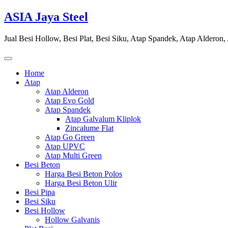
Skip
ASIA Jaya Steel
to
content
Jual Besi Hollow, Besi Plat, Besi Siku, Atap Spandek, Atap Alderon
Home
Atap
Atap Alderon
Atap Evo Gold
Atap Spandek
Atap Galvalum Kliplok
Zincalume Flat
Atap Go Green
Atap UPVC
Atap Multi Green
Besi Beton
Harga Besi Beton Polos
Harga Besi Beton Ulir
Besi Pipa
Besi Siku
Besi Hollow
Hollow Galvanis