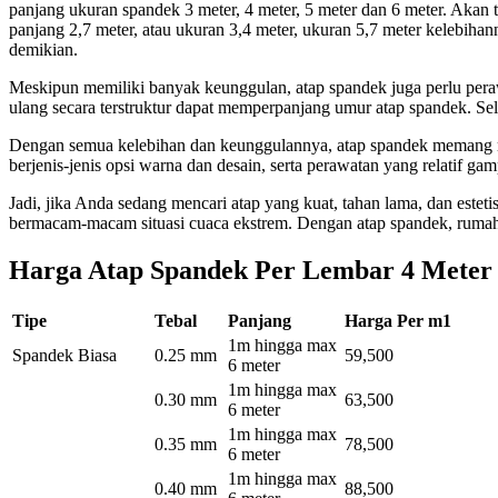
panjang ukuran spandek 3 meter, 4 meter, 5 meter dan 6 meter. Akan
panjang 2,7 meter, atau ukuran 3,4 meter, ukuran 5,7 meter kelebiha
demikian.
Meskipun memiliki banyak keunggulan, atap spandek juga perlu pera
ulang secara terstruktur dapat memperpanjang umur atap spandek. Sel
Dengan semua kelebihan dan keunggulannya, atap spandek memang 
berjenis-jenis opsi warna dan desain, serta perawatan yang relatif 
Jadi, jika Anda sedang mencari atap yang kuat, tahan lama, dan estet
bermacam-macam situasi cuaca ekstrem. Dengan atap spandek, rumah 
Harga Atap Spandek Per Lembar 4 Meter
Tipe
Tebal
Panjang
Harga Per m1
1m hingga max
Spandek Biasa
0.25 mm
59,500
6 meter
1m hingga max
0.30 mm
63,500
6 meter
1m hingga max
0.35 mm
78,500
6 meter
1m hingga max
0.40 mm
88,500