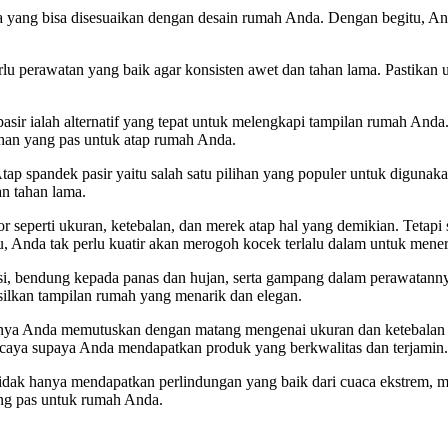
arna yang bisa disesuaikan dengan desain rumah Anda. Dengan begitu, 
u perawatan yang baik agar konsisten awet dan tahan lama. Pastikan 
ir ialah alternatif yang tepat untuk melengkapi tampilan rumah Anda.
han yang pas untuk atap rumah Anda.
ap spandek pasir yaitu salah satu pilihan yang populer untuk digunaka
an tahan lama.
tor seperti ukuran, ketebalan, dan merek atap hal yang demikian. Tetapi
 Anda tak perlu kuatir akan merogoh kocek terlalu dalam untuk meneri
i, bendung kepada panas dan hujan, serta gampang dalam perawatannya
ilkan tampilan rumah yang menarik dan elegan.
knya Anda memutuskan dengan matang mengenai ukuran dan ketebalan a
ercaya supaya Anda mendapatkan produk yang berkwalitas dan terjamin.
idak hanya mendapatkan perlindungan yang baik dari cuaca ekstrem, 
ang pas untuk rumah Anda.