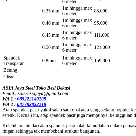
6 meter
1m hingga max
0.35 mm
85,000
6 meter
1m hingga max
0.40 mm
95,000
6 meter
1m hingga max
0.45 mm
111,000
6 meter
1m hingga max
0.50 mm
121,000
6 meter
Spandek
1m hingga max
0.8mm
159,000
Transparan
6 meter
Bening
Clear
ASIA Jaya Steel Toko Besi Bekasi
Email : salesasiajaya@gmail.com
WA 1 :
085222140109
WA 2 :
087782822218
Atap spandek pasir yakni salah satu opsi atap yang sedang populer ket
estetik. Kecuali itu, atap spandek pasir juga mempunyai keunggulan d
Kelebihan lain dari atap spandek pasir ialah kemudahan dalam pemasa
ringan sehingga tak membebani struktur bangunan.