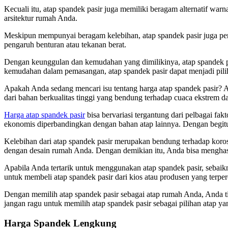
Kecuali itu, atap spandek pasir juga memiliki beragam alternatif w
arsitektur rumah Anda.
Meskipun mempunyai beragam kelebihan, atap spandek pasir juga perl
pengaruh benturan atau tekanan berat.
Dengan keunggulan dan kemudahan yang dimilikinya, atap spandek pas
kemudahan dalam pemasangan, atap spandek pasir dapat menjadi pili
Apakah Anda sedang mencari isu tentang harga atap spandek pasir? At
dari bahan berkualitas tinggi yang bendung terhadap cuaca ekstrem d
Harga atap spandek pasir
bisa bervariasi tergantung dari pelbagai fak
ekonomis diperbandingkan dengan bahan atap lainnya. Dengan begitu,
Kelebihan dari atap spandek pasir merupakan bendung terhadap koros
dengan desain rumah Anda. Dengan demikian itu, Anda bisa menghas
Apabila Anda tertarik untuk menggunakan atap spandek pasir, sebai
untuk membeli atap spandek pasir dari kios atau produsen yang terp
Dengan memilih atap spandek pasir sebagai atap rumah Anda, Anda t
jangan ragu untuk memilih atap spandek pasir sebagai pilihan atap y
Harga Spandek Lengkung