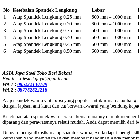
No
Ketebalan Spandek Lengkung
Lebar
1
Atap Spandek Lengkung 0.25 mm
600 mm – 1000 mm
2
Atap Spandek Lengkung 0.30 mm
600 mm – 1000 mm
3
Atap Spandek Lengkung 0.35 mm
600 mm – 1000 mm
4
Atap Spandek Lengkung 0.40 mm
600 mm – 1000 mm
5
Atap Spandek Lengkung 0.45 mm
600 mm – 1000 mm
6
Atap Spandek Lengkung 0.50 mm
600 mm – 1000 mm
ASIA Jaya Steel Toko Besi Bekasi
Email : salesasiajaya@gmail.com
WA 1 :
085222140109
WA 2 :
087782822218
Atap spandek warna yaitu opsi yang populer untuk rumah atau banguna
dengan lapisan anti karat dan cat berwarna-warni yang bendung kepa
Kelebihan atap spandek warna yakni kemampuannya untuk memberikan
dipasang dan perawatannya relatif mudah. Anda dapat memilih dari b
Dengan mengaplikasikan atap spandek warna, Anda dapat menghasilk
keindahan yang menyegarkan dan membuat bangunan Anda menonjol 