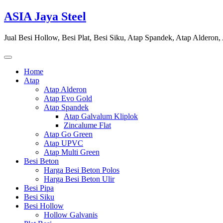
Skip
ASIA Jaya Steel
to
content
Jual Besi Hollow, Besi Plat, Besi Siku, Atap Spandek, Atap Alderon
Home
Atap
Atap Alderon
Atap Evo Gold
Atap Spandek
Atap Galvalum Kliplok
Zincalume Flat
Atap Go Green
Atap UPVC
Atap Multi Green
Besi Beton
Harga Besi Beton Polos
Harga Besi Beton Ulir
Besi Pipa
Besi Siku
Besi Hollow
Hollow Galvanis