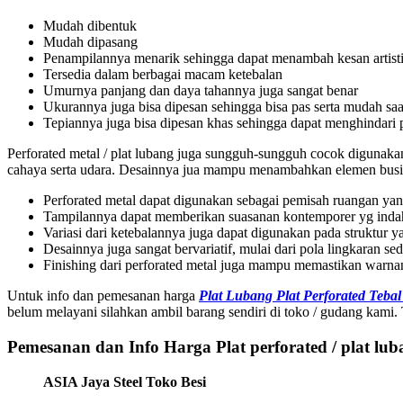
Mudah dibentuk
Mudah dipasang
Penampilannya menarik sehingga dapat menambah kesan artist
Tersedia dalam berbagai macam ketebalan
Umurnya panjang dan daya tahannya juga sangat benar
Ukurannya juga bisa dipesan sehingga bisa pas serta mudah s
Tepiannya juga bisa dipesan khas sehingga dapat menghindari
Perforated metal / plat lubang juga sungguh-sungguh cocok digunakan
cahaya serta udara. Desainnya jua mampu menambahkan elemen busi
Perforated metal dapat digunakan sebagai pemisah ruangan ya
Tampilannya dapat memberikan suasanan kontemporer yg inda
Variasi dari ketebalannya juga dapat digunakan pada struktur y
Desainnya juga sangat bervariatif, mulai dari pola lingkaran s
Finishing dari perforated metal juga mampu memastikan warna
Untuk info dan pemesanan harga
Plat Lubang Plat Perforated Teba
belum melayani silahkan ambil barang sendiri di toko / gudang kami. 
Pemesanan dan Info Harga Plat perforated / plat lu
ASIA Jaya Steel Toko Besi