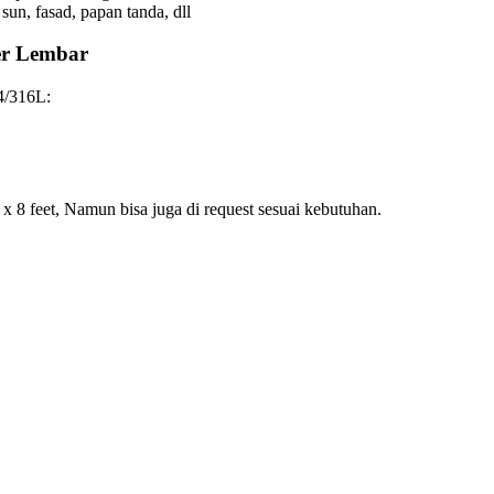
 sun, fasad, papan tanda, dll
Per Lembar
04/316L:
x 8 feet, Namun bisa juga di request sesuai kebutuhan.