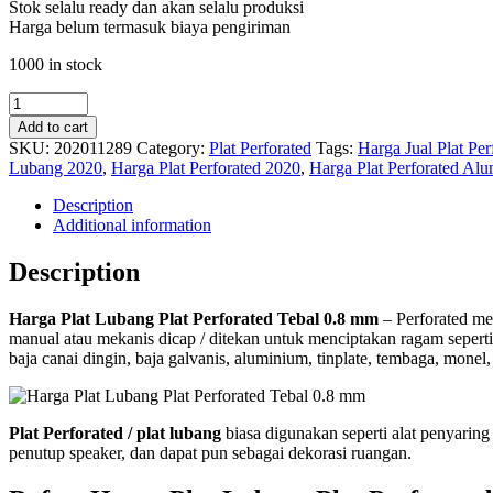
Stok selalu ready dan akan selalu produksi
Harga belum termasuk biaya pengiriman
1000 in stock
Plat
Lubang
Add to cart
Plat
SKU:
202011289
Category:
Plat Perforated
Tags:
Harga Jual Plat Per
Perforated
Lubang 2020
,
Harga Plat Perforated 2020
,
Harga Plat Perforated Al
Tebal
0.8
Description
mm
Additional information
quantity
Description
Harga Plat Lubang Plat Perforated Tebal 0.8 mm
– Perforated met
manual atau mekanis dicap / ditekan untuk menciptakan ragam seperti l
baja canai dingin, baja galvanis, aluminium, tinplate, tembaga, monel, in
Plat Perforated / plat lubang
biasa digunakan seperti alat penyaring
penutup speaker, dan dapat pun sebagai dekorasi ruangan.