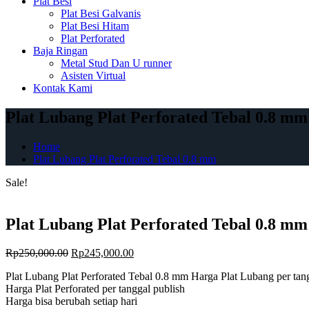
Plat Besi
Plat Besi Galvanis
Plat Besi Hitam
Plat Perforated
Baja Ringan
Metal Stud Dan U runner
Asisten Virtual
Kontak Kami
Plat Lubang Plat Perforated Tebal 0.8 mm
Home
Plat Lubang Plat Perforated Tebal 0.8 mm
Sale!
Plat Lubang Plat Perforated Tebal 0.8 mm
Original
Current
Rp
250,000.00
Rp
245,000.00
price
price
Plat Lubang Plat Perforated Tebal 0.8 mm Harga Plat Lubang per tan
was:
is:
Harga Plat Perforated per tanggal publish
Rp250,000.00.
Rp245,000.00.
Harga bisa berubah setiap hari