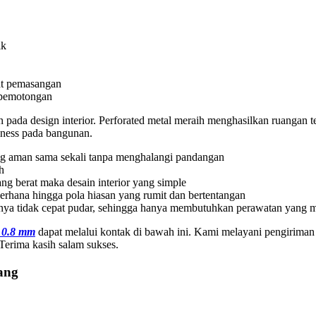
ik
aat pemasangan
 pemotongan
 pada design interior. Perforated metal meraih menghasilkan ruangan te
ness pada bangunan.
ng aman sama sekali tanpa menghalangi pandangan
h
ang berat maka desain interior yang simple
ederhana hingga pola hiasan yang rumit dan bertentangan
nya tidak cepat pudar, sehingga hanya membutuhkan perawatan yang m
l 0.8 mm
dapat melalui kontak di bawah ini. Kami melayani pengiriman 
Terima kasih salam sukses.
bang