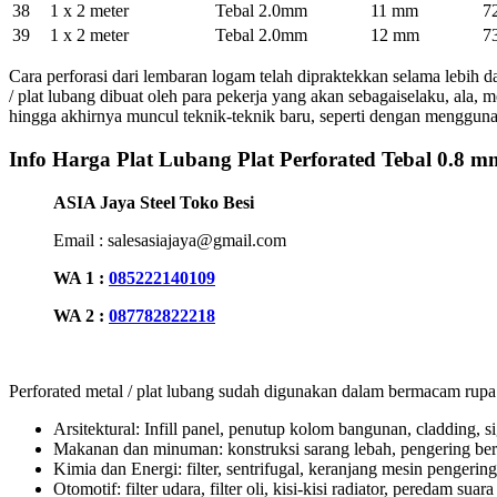
38
1 x 2 meter
Tebal 2.0mm
11 mm
7
39
1 x 2 meter
Tebal 2.0mm
12 mm
7
Cara perforasi dari lembaran logam telah dipraktekkan selama lebih d
/ plat lubang dibuat oleh para pekerja yang akan sebagaiselaku, ala,
hingga akhirnya muncul teknik-teknik baru, seperti dengan menggu
Info Harga Plat Lubang Plat Perforated Tebal 0.8 m
ASIA Jaya Steel Toko Besi
Email : salesasiajaya@gmail.com
WA 1 :
085222140109
WA 2 :
087782822218
Perforated metal / plat lubang sudah digunakan dalam bermacam rupa in
Arsitektural: Infill panel, penutup kolom bangunan, cladding, s
Makanan dan minuman: konstruksi sarang lebah, pengering bera
Kimia dan Energi: filter, sentrifugal, keranjang mesin pengering
Otomotif: filter udara, filter oli, kisi-kisi radiator, peredam suara