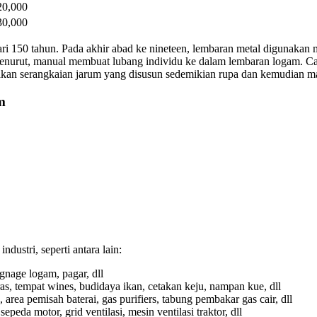
20,000
30,000
ari 150 tahun. Pada akhir abad ke nineteen, lembaran metal digunakan 
 menurut, manual membuat lubang individu ke dalam lembaran logam. Cara
nakan serangkaian jarum yang disusun sedemikian rupa dan kemudian 
m
dustri, seperti antara lain:
ignage logam, pagar, dll
s, tempat wines, budidaya ikan, cetakan keju, nampan kue, dll
, area pemisah baterai, gas purifiers, tabung pembakar gas cair, dll
 sepeda motor, grid ventilasi, mesin ventilasi traktor, dll