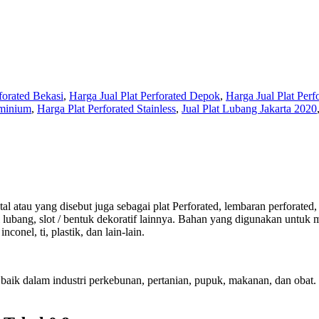
forated Bekasi
,
Harga Jual Plat Perforated Depok
,
Harga Jual Plat Perf
uminium
,
Harga Plat Perforated Stainless
,
Jual Plat Lubang Jakarta 2020
al atau yang disebut juga sebagai plat Perforated, lembaran perforated
ubang, slot / bentuk dekoratif lainnya. Bahan yang digunakan untuk memp
conel, ti, plastik, dan lain-lain.
 baik dalam industri perkebunan, pertanian, pupuk, makanan, dan obat. S