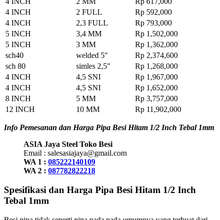
4 INCH
2 MM
Rp 617,000
4 INCH
2 FULL
Rp 592,000
4 INCH
2,3 FULL
Rp 793,000
5 INCH
3,4 MM
Rp 1,502,000
5 INCH
3 MM
Rp 1,362,000
sch40
welded 5″
Rp 2,374,600
sch 80
simles 2,5″
Rp 1,268,000
4 INCH
4,5 SNI
Rp 1,967,000
4 INCH
4,5 SNI
Rp 1,652,000
8 INCH
5 MM
Rp 3,757,000
12 INCH
10 MM
Rp 11,902,000
Info Pemesanan dan Harga Pipa Besi Hitam 1/2 Inch Tebal 1mm
ASIA Jaya Steel Toko Besi
Email : salesasiajaya@gmail.com
WA 1 :
085222140109
WA 2 :
087782822218
Spesifikasi dan Harga Pipa Besi Hitam 1/2 Inch
Tebal 1mm
Besi pipa tidak seperti pipa pada pada umumnya yang terbuat dari