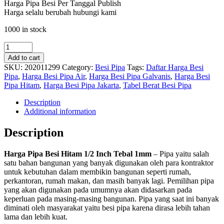
Harga Pipa Besi Per Tanggal Publish
Harga selalu berubah hubungi kami
1000 in stock
Pipa
Besi
Add to cart
Hitam
SKU:
202011299
Category:
Besi Pipa
Tags:
Daftar Harga Besi
1/2
Pipa
,
Harga Besi Pipa Air
,
Harga Besi Pipa Galvanis
,
Harga Besi
Inch
Pipa Hitam
,
Harga Besi Pipa Jakarta
,
Tabel Berat Besi Pipa
Tebal
1mm
Description
quantity
Additional information
Description
Harga Pipa Besi Hitam 1/2 Inch Tebal 1mm
– Pipa yaitu salah
satu bahan bangunan yang banyak digunakan oleh para kontraktor
untuk kebutuhan dalam membikin bangunan seperti rumah,
perkantoran, rumah makan, dan masih banyak lagi. Pemilihan pipa
yang akan digunakan pada umumnya akan didasarkan pada
keperluan pada masing-masing bangunan. Pipa yang saat ini banyak
diminati oleh masyarakat yaitu besi pipa karena dirasa lebih tahan
lama dan lebih kuat.